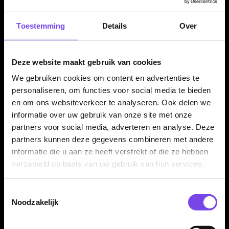
Toestemming
Details
Over
Deze website maakt gebruik van cookies
We gebruiken cookies om content en advertenties te
Red Dragon Amberjack
Red Dragon Amberjack
personaliseren, om functies voor social media te bieden
14 90% - Dartpijlen
17 90% - Dartpijlen
en om ons websiteverkeer te analyseren. Ook delen we
€ 43.00
€ 43.00
informatie over uw gebruik van onze site met onze
partners voor social media, adverteren en analyse. Deze
partners kunnen deze gegevens combineren met andere
informatie die u aan ze heeft verstrekt of die ze hebben
verzameld op basis van uw gebruik van hun services.
Toestemmingsselectie
Noodzakelijk
Red Dragon Amberjack
Red Dragon Amberjack 2