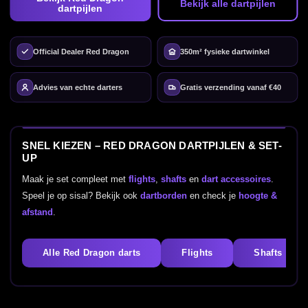
Bekijk alle dartpijlen
dartpijlen
Official Dealer Red Dragon
350m² fysieke dartwinkel
Advies van echte darters
Gratis verzending vanaf €40
SNEL KIEZEN – RED DRAGON DARTPIJLEN & SET-
UP
Maak je set compleet met
flights
,
shafts
en
dart accessoires
.
Speel je op sisal? Bekijk ook
dartborden
en check je
hoogte &
afstand
.
Alle Red Dragon darts
Flights
Shafts