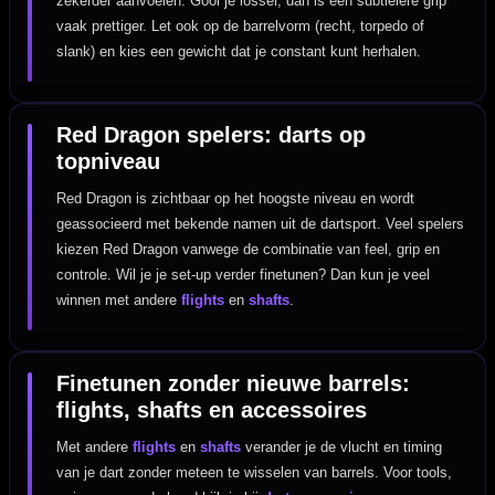
zekerder aanvoelen. Gooi je losser, dan is een subtielere grip
vaak prettiger. Let ook op de barrelvorm (recht, torpedo of
slank) en kies een gewicht dat je constant kunt herhalen.
Red Dragon spelers: darts op
topniveau
Red Dragon is zichtbaar op het hoogste niveau en wordt
geassocieerd met bekende namen uit de dartsport. Veel spelers
kiezen Red Dragon vanwege de combinatie van feel, grip en
controle. Wil je je set-up verder finetunen? Dan kun je veel
winnen met andere
flights
en
shafts
.
Finetunen zonder nieuwe barrels:
flights, shafts en accessoires
Met andere
flights
en
shafts
verander je de vlucht en timing
van je dart zonder meteen te wisselen van barrels. Voor tools,