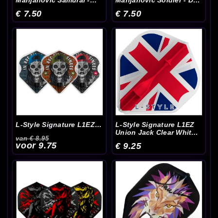
Marijanovic Samurai -
Marijanovic Soldier - Dart
Dart Flights
Flights
€ 7.50
€ 7.50
L-Style Signature L1EZ
L-Style Signature L1EZ
Jesus Noguera V3 Clear
Union Jack Clear White -
van € 8.95
White - Dart Flights
Dart Flights
voor 9.75
€ 9.25