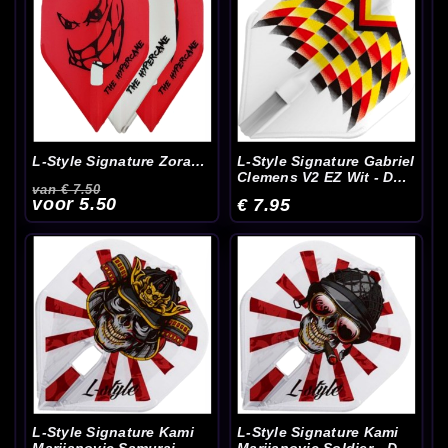
L-Style Signature Zoran
L-Style Signature Gabriel
Lerchbacher Mix - Dart
Clemens V2 EZ Wit - Dart
van € 7.50
Flights
Flights
voor 5.50
€ 7.95
L-Style Signature Kami
L-Style Signature Kami