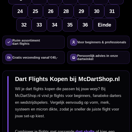
24
25
26
28
29
30
31
32
33
34
35
36
Einde
Ruim assortiment
Voor beginners & professionals
dart flights
Persoonlijk advies in onze
Gratis verzending vanaf €40,-
dartwinkel
Dart Flights Kopen bij McDartShop.nl
Wil je dart flights kopen die passen bij jouw worp? Bij
McDartShop.nl vind je flights voor beginners, fanatieke darters
en wedstrijdspelers. Vergelijk eenvoudig op vorm, merk,
systeem en micron dikte, zodat je sneller de juiste flight voor
jouw set-up kiest.
Combineer je flights met passende
dart shafts
of kies een