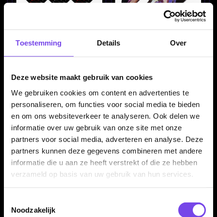
L-Style Signature Michi
L-Style Signature Shape
Toestemming
Details
Over
Unterbuchner V3 L1 EZ
Paul Lim Zwart - Dart
Black - Dart Flights
Flights
€ 7.95
€ 7.50
Deze website maakt gebruik van cookies
We gebruiken cookies om content en advertenties te
personaliseren, om functies voor social media te bieden
en om ons websiteverkeer te analyseren. Ook delen we
informatie over uw gebruik van onze site met onze
partners voor social media, adverteren en analyse. Deze
partners kunnen deze gegevens combineren met andere
informatie die u aan ze heeft verstrekt of die ze hebben
L-Style Signature Shape
L-Style Signature Shape
verzameld op basis van uw gebruik van hun services.
Hoshino v5 White - Dart
Seigo Asada 2018
Flights
Champion MIX - Dart
€ 7.50
€ 7.50
Flights
Toestemmingsselectie
Noodzakelijk