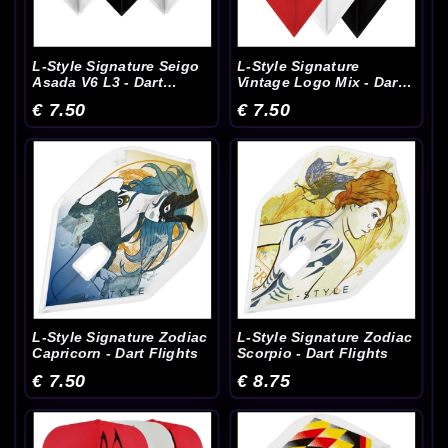
L-Style Signature Seigo
L-Style Signature
Asada V6 L3 - Dart
Vintage Logo Mix - Dart
Flights
Flights
€ 7.50
€ 7.50
L-Style Signature Zodiac
L-Style Signature Zodiac
Capricorn - Dart Flights
Scorpio - Dart Flights
€ 7.50
€ 8.75