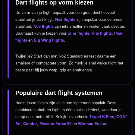
Dart flights op vorm kiezen
De vorm van je flight bepaalt voor een groot deel hoeveel
stabiliteit je dart krijgt.
No2 flights
zijn populair door de brede
stabiliteit.
No6 flights
zijn iets smaller en voelen vaak directer.
Daarnaast kun je kiezen voor
Slim flights
,
Kite flights
,
Pear
flights
en
Big Wing flights
.
Twijfel je? Start dan met No2 Standard en test daarna een
smallere of compactere vorm. Zo merk je snel welke flight het
beste past bij jouw worp, grip en shaftlengte.
Populaire dart flight systemen
Naast losse flights zijn all-in-one systemen populair. Deze
combineren shaft en flight in één vast onderdeel, waardoor je
setup constanter blijft. Bekijk bijvoorbeeld
Target K-Flex
,
GOAT
Air
,
Condor
,
Mission Force 90
en
Winmau Fusion
.