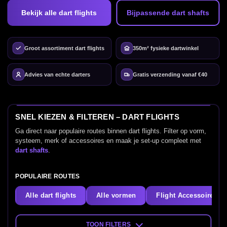
Bekijk alle dart flights
Bijpassende dart shafts
Groot assortiment dart flights
350m² fysieke dartwinkel
Advies van echte darters
Gratis verzending vanaf €40
SNEL KIEZEN & FILTEREN – DART FLIGHTS
Ga direct naar populaire routes binnen dart flights. Filter op vorm,
systeem, merk of accessoires en maak je set-up compleet met
dart shafts
.
POPULAIRE ROUTES
Alle dart flights
Alle vormen
Flight Accessoires
TOON FILTERS