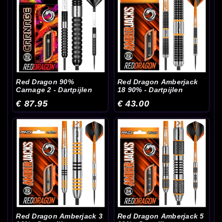
Red Dragon 90%
Red Dragon Amberjack
Carnage 2 - Dartpijlen
18 90% - Dartpijlen
€ 87.95
€ 43.00
Red Dragon Amberjack 3
Red Dragon Amberjack 5