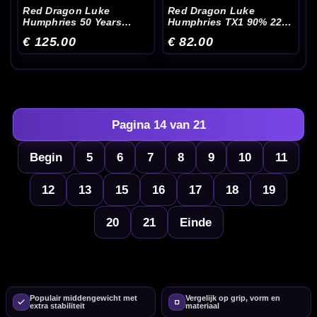
Red Dragon Luke
Red Dragon Luke
Humphries 50 Years
Humphries TX1 90% 22-
Anniversary Limited
24 Gram - Dartpijlen
€ 125.00
€ 82.00
Edition - Dartpijlen
Pagina 14 van 21
Begin
5
6
7
8
9
10
11
12
13
15
16
17
18
19
20
21
Einde
Populair middengewicht met
Vergelijk op grip, vorm en
extra stabiliteit
materiaal