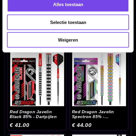
Alles toestaan
Selectie toestaan
Red Dragon Jason Watt
Red Dragon Javelin 85%
90% - Dartpijlen
- Dartpijlen
Weigeren
€ 88.00
€ 36.00
Red Dragon Javelin
Red Dragon Javelin
Black 85% - Dartpijlen
Spectron 85% -
Dartpijlen
€ 41.00
€ 44.00