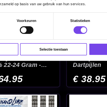
erzameld op basis van uw gebruik van hun services.
Voorkeuren
Statistieken
Selectie toestaan
-
McCoy Marksman
McCoy Mar
Black 90% -
Gold 90% - D
Dartpijlen
€ 49.95
€ 49.95