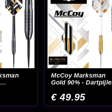
 Silver
jlen
18
19
unen met shafts