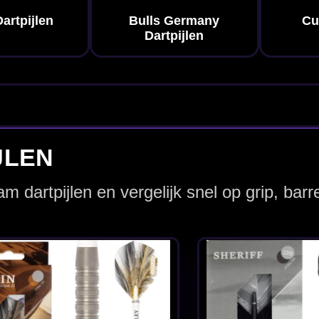
Loxley Sheriff 90% -
Loxley The 
 -
Dartpijlen
Forever 90%
Gram - Dartp
€ 59.95
€ 54.95
ious
Loxley Thunder 90% -
Loxley Unde