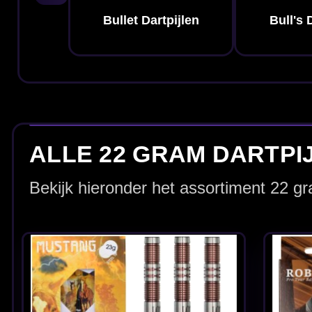
Loxley Mustang 90%
Loxley Robin Pro
22-23-24 Gram -
Tour Edition 2 90%
Dartpijlen
Dartpijlen
€ 79.95
€ 59.95
Loxley The Joker
Loxley The Notor