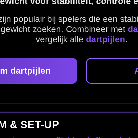
Alle gewichten
P
t
flights
,
shafts
en
dart accessoires
.
m
21 gram
22 gram
Dart flights
Dart
nel naar jouw favoriete merk.