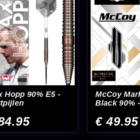
McCoy Shark Black
McCoy Shark
90% - Dartpijlen
90% - Dartpi
€ 49.95
€ 39.95
Pagina 11 van 21
12
13
14
15
16
17
20
Einde
m en
Set-up finet
Advies van echte darters
& flights