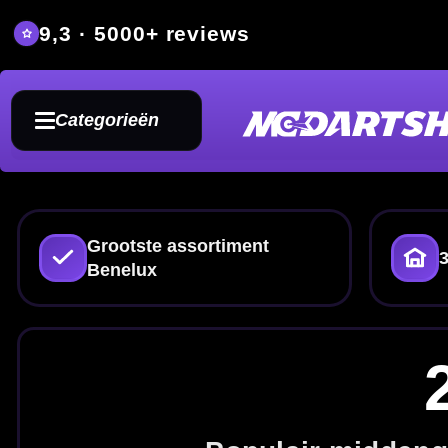
9,3 · 5000+ reviews
Grat
Categorieën
Grootste assortiment
350m² fysieke dartwin
Benelux
22 Gra
Populair middengewicht voor st
22 gram dartpijlen zijn populair b
vertrouwd middengewicht zoek
verge