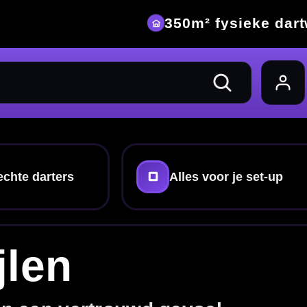
eke dartwinkel
 set-up