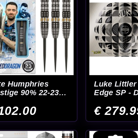
k
McCoy MAX Gold
McCoy Sabe
90% - Dartpijlen
Black 90% -
Dartpijlen
€ 49.95
€ 49.95