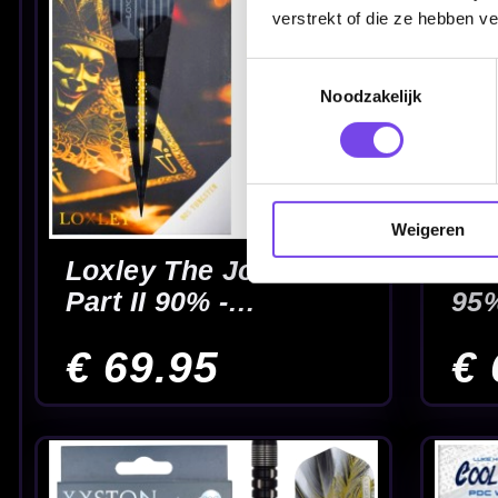
verstrekt of die ze hebben v
Toestemmingsselectie
Noodzakelijk
Weigeren
Marvin van Velzen
Max Hopp 90% E5 
95% - Dartpijlen
Dartpijlen
€ 89.95
€ 84.95