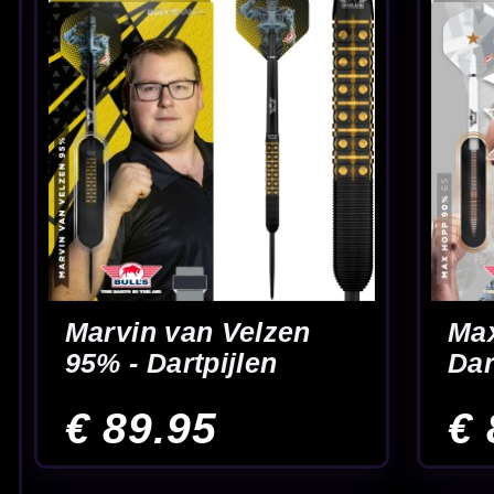
McCoy Sabergrip
McCoy Sabergrip
Gold 90% - Dartpijlen
Silver 90% -
Dartpijlen
€ 49.95
€ 39.95
Begin
2
3
4
5
6
7
8
9
10
Populair middengewicht met
Vergelijk op grip, vor
extra stabiliteit
materiaal
22 gram dartpijlen in één overzicht