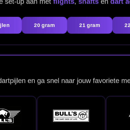
Bulls Germany
Custom Darts
Datadart U.K.
Dartpijlen
Dartpijlen
ergelijk snel op grip, barrelvorm en materiaal.