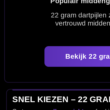
Bekijk 22 gram dartpijlen
SNEL KIEZEN – 22 GRAM & SET-U
Ga terug naar
alle gewichten
of vul je set-up aan me
Alle gewichten
Alle dartpijlen
20 gra
KIES MERK
Zoek direct tussen populaire merken dartpijlen en ga s