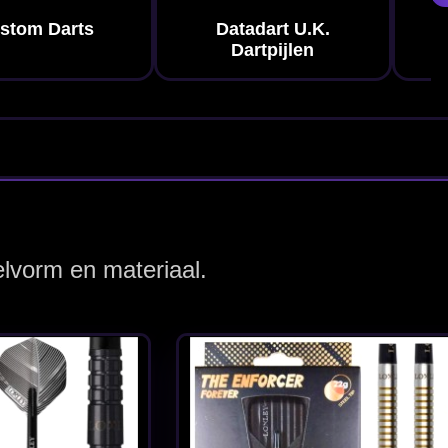
Enforcer
 22-24
ijlen
rdog