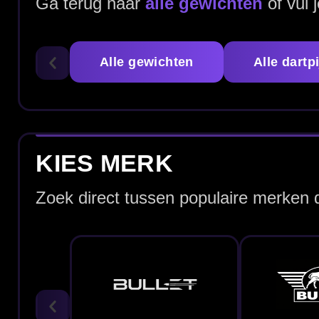
Bullet Dartpijlen
Bull's Dartpijlen
ALLE 22 GRAM DARTPIJLEN
Bekijk hieronder het assortiment 22 gram dartpijlen en v