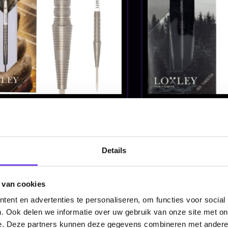
Dartpijlen
70% - Dartpi
€ 38.95
€ 43.95
Details
Luke Littler 95%
Mario
3-
Edge SP - Dartpijlen
Vandenboog
 van cookies
en
90% E3 - Dar
€ 279.99
€ 84.95
ent en advertenties te personaliseren, om functies voor social
. Ook delen we informatie over uw gebruik van onze site met on
e. Deze partners kunnen deze gegevens combineren met andere i