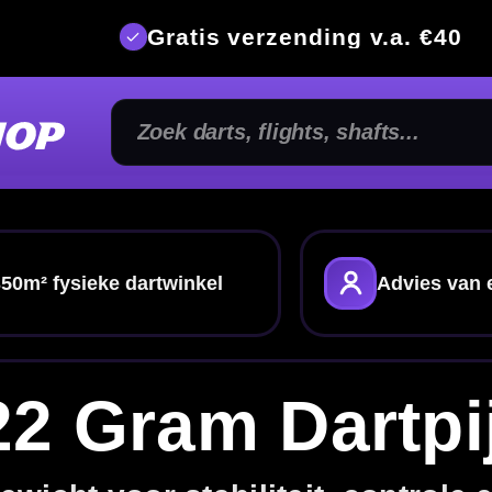
is verzending v.a. €40
350m² fysi
kel
Advies van echte darters
Alles voor je
m Dartpijlen
abiliteit, controle en een vertrouwd gevoel
ij spelers die een stabiele worp, controle en een
en. Combineer met
dart shafts
,
dart flights
of
lijk alle
dartpijlen
.