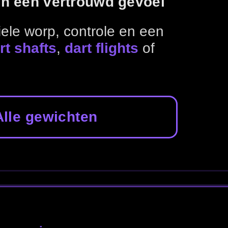
 shafts
Dart accessoires
Dartborden