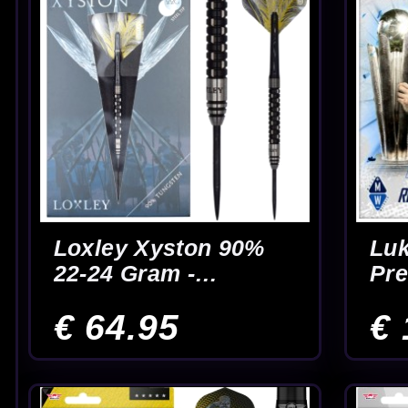
McCoy Marksman
McCoy MAX Blac
Silver 90% -
90% - Dartpijlen
Dartpijlen
€ 38.95
€ 49.95