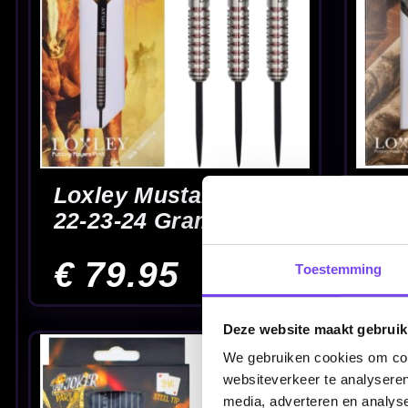
Part II 90% -
95% 22-24 Gram -
Dartpijlen
Dartpijlen
€ 69.95
€ 64.95
Toestemming
Loxley Xyston 90%
Luke Humphries
22-24 Gram -
Prestige 90% 22-2
Deze website maakt gebruik
Dartpijlen
24 gram - Dartpijl
€ 64.95
€ 102.00
We gebruiken cookies om cont
websiteverkeer te analyseren
media, adverteren en analys