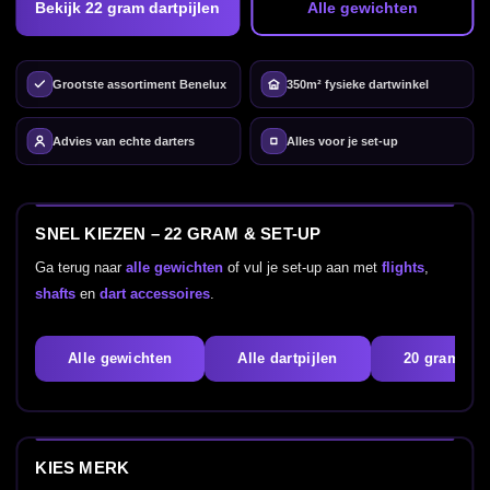
Bekijk 22 gram dartpijlen
Alle gewichten
Grootste assortiment Benelux
350m² fysieke dartwinkel
Advies van echte darters
Alles voor je set-up
SNEL KIEZEN – 22 GRAM & SET-UP
Ga terug naar
alle gewichten
of vul je set-up aan met
flights
,
shafts
en
dart accessoires
.
Alle gewichten
Alle dartpijlen
20 gram
KIES MERK