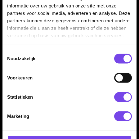
Legend Eric Bristow
Legend Eric Bristow
informatie over uw gebruik van onze site met onze
Black 90% 22-24-26 Gram
Gold 90% 22-24-26 Gram
- Dartpijlen
- Dartpijlen
partners voor social media, adverteren en analyse. Deze
€ 69.95
€ 69.95
partners kunnen deze gegevens combineren met andere
informatie die u aan ze heeft verstrekt of die ze hebben
verzameld op basis van uw gebruik van hun services.
Toestemmingsselectie
Noodzakelijk
Voorkeuren
Legend Eric Bristow
Legend Eric Bristow
Silver 90% 21-26 Gram -
Silver Knurled 90% 22-
Dartpijlen
24-26 Gram - Dartpijlen
Statistieken
€ 59.95
€ 59.95
Marketing