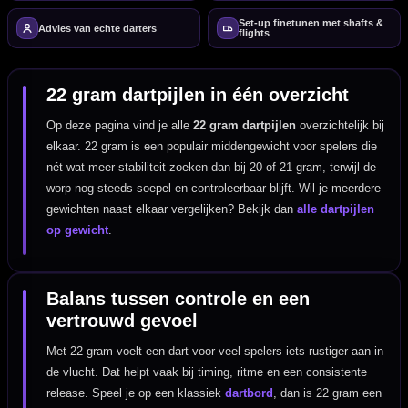
Set-up finetunen met shafts &
Advies van echte darters
flights
22 gram dartpijlen in één overzicht
Op deze pagina vind je alle
22 gram dartpijlen
overzichtelijk bij
elkaar. 22 gram is een populair middengewicht voor spelers die
nét wat meer stabiliteit zoeken dan bij 20 of 21 gram, terwijl de
worp nog steeds soepel en controleerbaar blijft. Wil je meerdere
gewichten naast elkaar vergelijken? Bekijk dan
alle dartpijlen
op gewicht
.
Balans tussen controle en een
vertrouwd gevoel
Met 22 gram voelt een dart voor veel spelers iets rustiger aan in
de vlucht. Dat helpt vaak bij timing, ritme en een consistente
release. Speel je op een klassiek
dartbord
, dan is 22 gram een