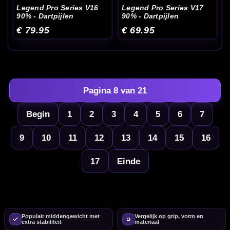
Legend Pro Series V16
Legend Pro Series V17
90% - Dartpijlen
90% - Dartpijlen
€ 79.95
€ 69.95
Pagina 8 van 21
Begin
1
2
3
4
5
6
7
9
10
11
12
13
14
15
16
17
Einde
Populair middengewicht met
Vergelijk op grip, vorm en
extra stabiliteit
materiaal