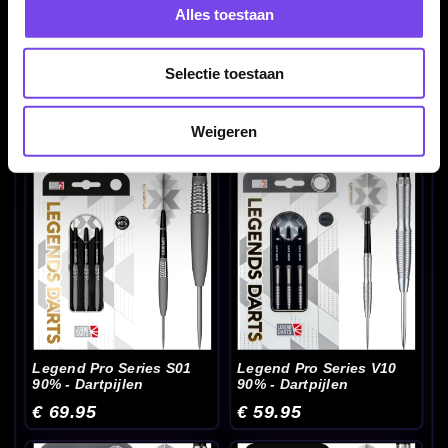
Alles toestaan
Selectie toestaan
Legend Evolution Plus
Legend Lisa Ashton The
BC01 90% - Dartpijlen
Lancashire Rose 90% -
Dartpijlen
Weigeren
€ 69.95
€ 89.95
Legend Pro Series S01
Legend Pro Series V10
90% - Dartpijlen
90% - Dartpijlen
€ 69.95
€ 59.95