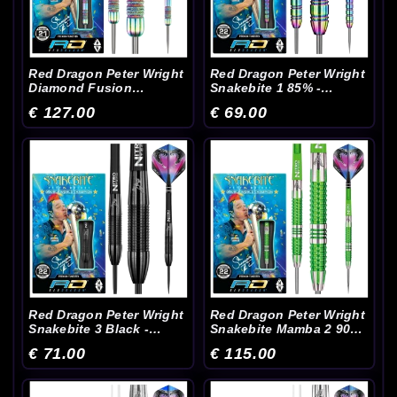
Red Dragon Peter Wright
Red Dragon Peter Wright
Diamond Fusion
Snakebite 1 85% -
Spectron 90% -
Dartpijlen
€ 127.00
€ 69.00
Dartpijlen
Red Dragon Peter Wright
Red Dragon Peter Wright
Snakebite 3 Black -
Snakebite Mamba 2 90%
Dartpijlen
- Dartpijlen
€ 71.00
€ 115.00