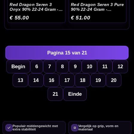
Red Dragon Seren 3
Red Dragon Seren 3 Pure
Onyx 90% 22-24 Gram -
90% 22-24 Gram -
Dartpijlen
Dartpijlen
€ 55.00
€ 51.00
Pagina 15 van 21
Begin
6
7
8
9
10
11
12
13
14
16
17
18
19
20
21
Einde
Populair middengewicht met
Vergelijk op grip, vorm en
extra stabiliteit
materiaal