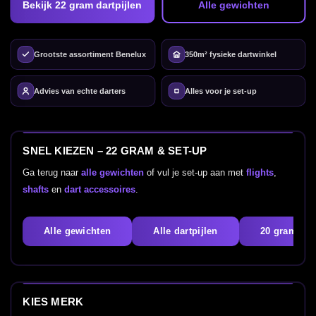
Bekijk 22 gram dartpijlen
Alle gewichten
Grootste assortiment Benelux
350m² fysieke dartwinkel
Advies van echte darters
Alles voor je set-up
SNEL KIEZEN – 22 GRAM & SET-UP
Ga terug naar
alle gewichten
of vul je set-up aan met
flights
,
shafts
en
dart accessoires
.
Alle gewichten
Alle dartpijlen
20 gram
KIES MERK