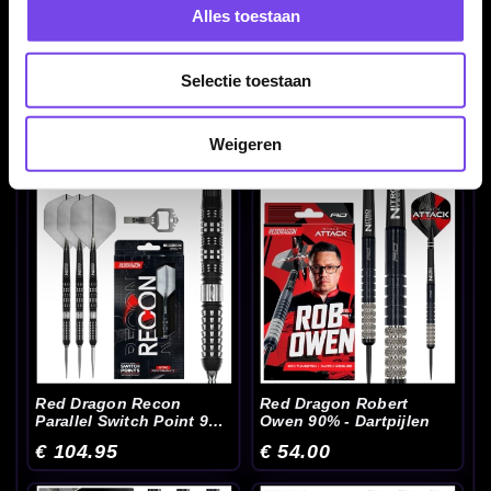
Alles toestaan
Selectie toestaan
Red Dragon Razor Edge
Red Dragon Recon 90%
Spectron 85% -
Parallel - Dartpijlen
Dartpijlen
Weigeren
€ 53.00
€ 96.00
Red Dragon Recon
Red Dragon Robert
Parallel Switch Point 90%
Owen 90% - Dartpijlen
- Dartpijlen
€ 104.95
€ 54.00