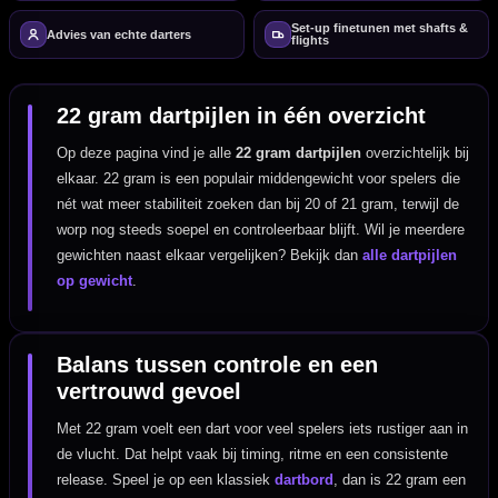
Set-up finetunen met shafts &
Advies van echte darters
flights
22 gram dartpijlen in één overzicht
Op deze pagina vind je alle
22 gram dartpijlen
overzichtelijk bij
elkaar. 22 gram is een populair middengewicht voor spelers die
nét wat meer stabiliteit zoeken dan bij 20 of 21 gram, terwijl de
worp nog steeds soepel en controleerbaar blijft. Wil je meerdere
gewichten naast elkaar vergelijken? Bekijk dan
alle dartpijlen
op gewicht
.
Balans tussen controle en een
vertrouwd gevoel
Met 22 gram voelt een dart voor veel spelers iets rustiger aan in
de vlucht. Dat helpt vaak bij timing, ritme en een consistente
release. Speel je op een klassiek
dartbord
, dan is 22 gram een