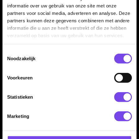
Red Dragon Peter Wright
Red Dragon Phantom
informatie over uw gebruik van onze site met onze
Supa Venom 90% -
90% - Dartpijlen
Dartpijlen
partners voor social media, adverteren en analyse. Deze
€ 135.00
€ 64.95
partners kunnen deze gegevens combineren met andere
informatie die u aan ze heeft verstrekt of die ze hebben
verzameld op basis van uw gebruik van hun services.
Toestemmingsselectie
Noodzakelijk
Voorkeuren
Red Dragon Razor Edge
Red Dragon Razor Edge
Black 85% - Dartpijlen
Extreme 90% - Dartpijlen
Statistieken
€ 47.00
€ 81.00
Marketing