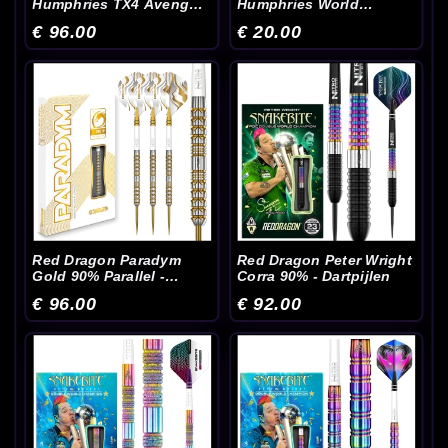
Humphries TX4 Avenger
Humphries World
90% - Dartpijlen
Champion Brass -
€ 96.00
€ 20.00
Dartpijlen
Red Dragon Paradym
Red Dragon Peter Wright
Gold 90% Parallel -
Corra 90% - Dartpijlen
Dartpijlen
€ 96.00
€ 92.00