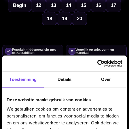
Begin
12
13
14
15
16
17
18
19
20
Populair middengewicht met
Vergelijk op grip, vorm en
extra stabiliteit
materiaal
Set-up finetunen met shafts &
Advies van echte darters
flights
Toestemming
Details
Over
22 gram dartpijlen in één overzicht
Op deze pagina vind je alle
22 gram dartpijlen
overzichtelijk bij
Deze website maakt gebruik van cookies
elkaar. 22 gram is een populair middengewicht voor spelers die
We gebruiken cookies om content en advertenties te
nét wat meer stabiliteit zoeken dan bij 20 of 21 gram, terwijl de
personaliseren, om functies voor social media te bieden
worp nog steeds soepel en controleerbaar blijft. Wil je meerdere
en om ons websiteverkeer te analyseren. Ook delen we
gewichten naast elkaar vergelijken? Bekijk dan
alle dartpijlen