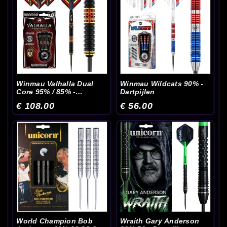
Winmau Valhalla Dual
Winmau Wildcats 90% -
Core 95% / 85% -
Dartpijlen
Dartpijlen
€ 108.00
€ 56.00
World Champion Bob
Wraith Gary Anderson