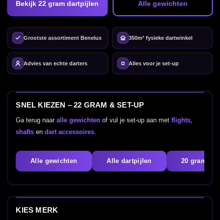
Bekijk 22 gram dartpijlen
Alle gewichten
Grootste assortiment Benelux
350m² fysieke dartwinkel
Advies van echte darters
Alles voor je set-up
SNEL KIEZEN – 22 GRAM & SET-UP
Ga terug naar
alle gewichten
of vul je set-up aan met
flights
,
shafts
en
dart accessoires
.
Alle gewichten
Alle dartpijlen
20 gram
KIES MERK