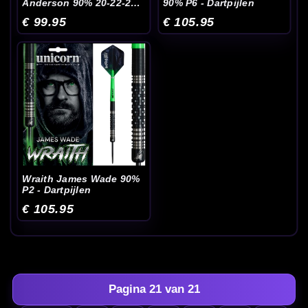
Anderson 90% 20-22-24
90% P6 - Dartpijlen
Gram - Dartpijlen
€ 99.95
€ 105.95
Wraith James Wade 90%
P2 - Dartpijlen
€ 105.95
Pagina 21 van 21