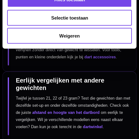
als instapoptie. Breder vergelijken kan altijd via
alle dartpijlen
.
Selectie toestaan
Set-up afmaken met flights en shafts
Ook bij 22 gram maakt je set-up een groot verschil. Met andere
Weigeren
flights
en
shafts
kun je stabiliteit, invalshoek en timing
verfijnen zonder direct van gewicht te wisselen. Voor tools,
punten en kleine onderdelen kijk je bij
dart accessoires
.
Eerlijk vergelijken met andere
gewichten
Twijfel je tussen 21, 22 of 23 gram? Test die gewichten dan met
dezelfde set-up en onder dezelfde omstandigheden. Check ook
de juiste
afstand en hoogte van het dartbord
om eerlijk te
vergelijken. Wil je verschillende modellen eens naast elkaar
voelen? Dan kun je ook terecht in de
dartwinkel
.