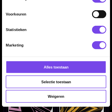
€ 1.90
€ 1.90
Voorkeuren
Statistieken
Marketing
Bull's Metrixx White No2
Bull's Metrixx Magma
- Dart Flights
No2 - Dart Flights
Alles toestaan
€ 1.90
€ 1.90
Selectie toestaan
Weigeren