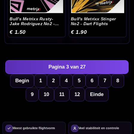
Bull's Metrixx Rusty-
Bull's Metrixx Stinger
Jake Rodriguez No2 -
No2 - Dart Flights
Dart Flights
€ 1.50
€ 1.90
Pagina 3 van 27
Begin
1
2
4
5
6
7
8
9
10
11
12
Einde
Meest gebruikte flightvorm
Veel stabiliteit en controle