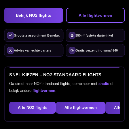
Bekijk NO2 flights
Alle flightvormen
Grootste assortiment Benelux
350m² fysieke dartwinkel
Advies van echte darters
Gratis verzending vanaf €40
SNEL KIEZEN – NO2 STANDAARD FLIGHTS
Ga direct naar NO2 standaard flights, combineer met
shafts
of
bekijk andere
flightvormen
.
Alle NO2 flights
Alle flightvormen
Alle dar