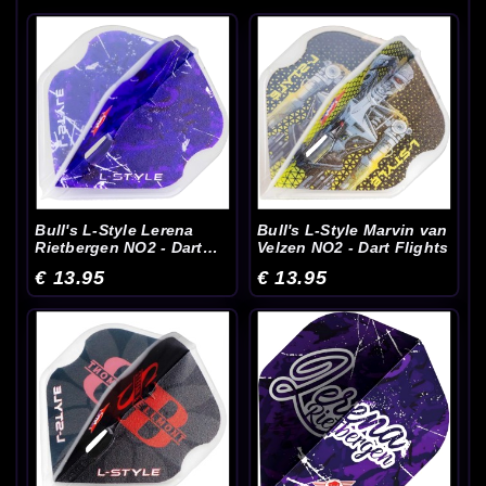
Bull's L-Style Lerena
Bull's L-Style Marvin van
Rietbergen NO2 - Dart
Velzen NO2 - Dart Flights
Flights
€ 13.95
€ 13.95