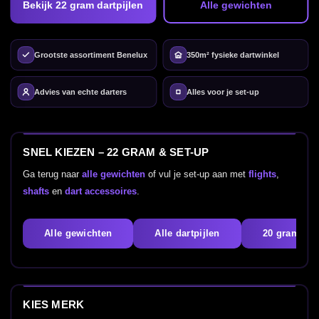
Bekijk 22 gram dartpijlen
Alle gewichten
Grootste assortiment Benelux
350m² fysieke dartwinkel
Advies van echte darters
Alles voor je set-up
SNEL KIEZEN – 22 GRAM & SET-UP
Ga terug naar
alle gewichten
of vul je set-up aan met
flights
,
shafts
en
dart accessoires
.
Alle gewichten
Alle dartpijlen
20 gram
KIES MERK