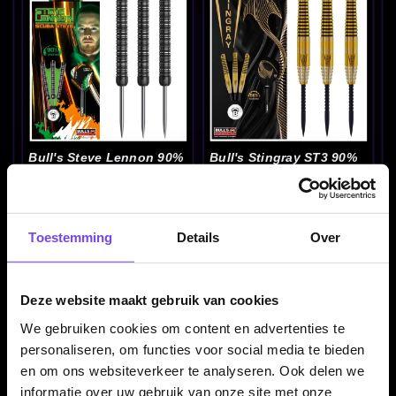
Bull's Steve Lennon 90%
Bull's Stingray ST3 90%
22-24 Gram - Dartpijlen
22-24-26 Gram -
Dartpijlen
€ 69.95
€ 89.95
Toestemming
Details
Over
Deze website maakt gebruik van cookies
We gebruiken cookies om content en advertenties te
personaliseren, om functies voor social media te bieden
en om ons websiteverkeer te analyseren. Ook delen we
informatie over uw gebruik van onze site met onze