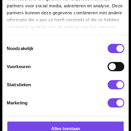
Bull's Stingray ST4 90%
Bull's Vintago Bomb CP
22-24-26 Gram -
90% - Dartpijlen
partners voor social media, adverteren en analyse. Deze
Dartpijlen
partners kunnen deze gegevens combineren met andere
€ 89.95
€ 97.95
informatie die u aan ze heeft verstrekt of die ze hebben
verzameld op basis van uw gebruik van hun services.
Toestemmingsselectie
Noodzakelijk
Voorkeuren
Bull's Vintago Shark CP
BULL'S Xanti van den
Statistieken
90% - Dartpijlen
Bergh 90% - Dartpijlen
€ 97.95
€ 74.95
Marketing
Alles toestaan