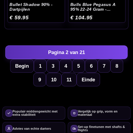
Bullet Shadow 90% -
Bulls Blue Pegasus A
Dartpijlen
95% 22-24 Gram -
Dartpijlen
€ 59.95
€ 104.95
Pagina 2 van 21
Begin
1
3
4
5
6
7
8
9
10
11
Einde
Populair middengewicht met
Vergelijk op grip, vorm en
extra stabiliteit
materiaal
Set-up finetunen met shafts &
Advies van echte darters
flights