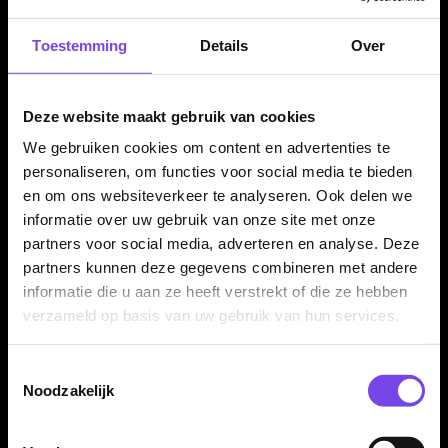
Afgebroken punt verwijderen
Ombouw
Toestemming
Details
Over
Bekijk service
Deze website maakt gebruik van cookies
We gebruiken cookies om content en advertenties te
Specialist in darts
350m² fysieke dartwinkel
personaliseren, om functies voor social media te bieden
en om ons websiteverkeer te analyseren. Ook delen we
Advies van echte darters
Gratis verzending vanaf €40
informatie over uw gebruik van onze site met onze
partners voor social media, adverteren en analyse. Deze
partners kunnen deze gegevens combineren met andere
Dartpijlen kopen bij McDartShop.nl
informatie die u aan ze heeft verstrekt of die ze hebben
verzameld op basis van uw gebruik van hun services.
Wil je
dartpijlen kopen
? Bij McDartShop.nl vind je een ruim
assortiment steeltip dartpijlen, softtip darts, tungsten dartpijlen
en voordelige instapsets voor ieder niveau. Je vergelijkt
Toestemmingsselectie
eenvoudig op gewicht, grip, barrelvorm, materiaal, merk en
Noodzakelijk
speelstijl, zodat je sneller een set kiest die past bij jouw worp.