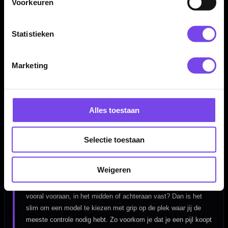
Voorkeuren
Of je nu net begint, fanatiek traint of competitie speelt: de juiste
dartpijlen geven controle, vertrouwen en een herhaalbare worp.
Daarom draait deze pagina niet alleen om aanbod, maar ook om
Statistieken
gericht kiezen.
Marketing
Welke dartpijlen passen bij mij?
De beste dartpijlen kies je niet alleen op uiterlijk of merk.
Alles toestaan
Gewicht, balans, gripzone, barrelvorm en materiaal bepalen hoe
de dart uit je hand komt en hoe stabiel hij naar het bord vliegt.
Gooi je rustig en gecontroleerd, dan kan een iets zwaardere dart
Selectie toestaan
prettig zijn. Gooi je sneller of meer op gevoel, dan past een
lichtere of slankere barrel vaak beter.
Weigeren
Kijk ook goed naar waar je de dart vasthoudt. Pak je de barrel
vooral vooraan, in het midden of achteraan vast? Dan is het
slim om een model te kiezen met grip op de plek waar jij de
meeste controle nodig hebt. Zo voorkom je dat je een pijl koopt