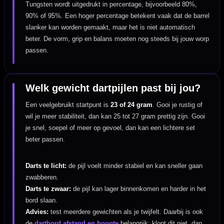
Tungsten wordt uitgedrukt in percentage, bijvoorbeeld 80%,
90% of 95%. Een hoger percentage betekent vaak dat de barrel
slanker kan worden gemaakt, maar het is niet automatisch
beter. De vorm, grip en balans moeten nog steeds bij jouw worp
passen.
Welk gewicht dartpijlen past bij jou?
Een veelgebruikt startpunt is
23 of 24 gram
. Gooi je rustig of
wil je meer stabiliteit, dan kan 25 tot 27 gram prettig zijn. Gooi
je snel, soepel of meer op gevoel, dan kan een lichtere set
beter passen.
Darts te licht:
de pijl voelt minder stabiel en kan sneller gaan
zwabberen.
Darts te zwaar:
de pijl kan lager binnenkomen en harder in het
bord slaan.
Advies:
test meerdere gewichten als je twijfelt. Daarbij is ook
de
dartbord afstand en hoogte
belangrijk: klopt dit niet, dan