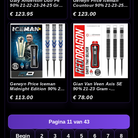
Gary Anderson Duo P6
Gerwyn Price Iceman
90% 21-22-23-24-25 Gram
Countour 90% 21-23-25
- Dartpijlen
Gram - Dartpijlen
€ 123.95
€ 123.00
Gerwyn Price Iceman
Gian Van Veen Axis SE
Midnight Edition 90% 23-
90% 21-23 Gram -
25 Gram - Dartpijlen
Dartpijlen
€ 113.00
€ 78.00
Pagina 11 van 43
Begin
2
3
4
5
6
7
8