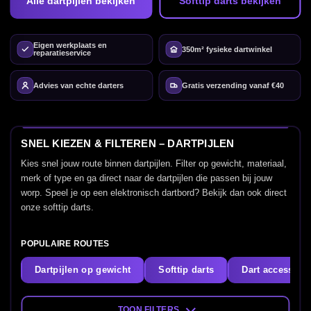
Alle dartpijlen bekijken
Softtip darts bekijken
Eigen werkplaats en
350m² fysieke dartwinkel
reparatieservice
Advies van echte darters
Gratis verzending vanaf €40
SNEL KIEZEN & FILTEREN – DARTPIJLEN
Kies snel jouw route binnen dartpijlen. Filter op gewicht, materiaal,
merk of type en ga direct naar de dartpijlen die passen bij jouw
worp. Speel je op een elektronisch dartbord? Bekijk dan ook direct
onze softtip darts.
POPULAIRE ROUTES
Dartpijlen op gewicht
Softtip darts
Dart accessoir
TOON FILTERS