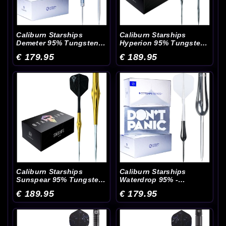
Caliburn Starships
Caliburn Starships
Demeter 95% Tungsten -
Hyperion 95% Tungsten
Dartpijlen
- Dartpijlen
€ 179.95
€ 189.95
Caliburn Starships
Caliburn Starships
Sunspear 95% Tungsten
Waterdrop 95% -
- Dartpijlen
Dartpijlen
€ 189.95
€ 179.95