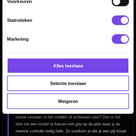
Voorkeuren
Of je nu net begint, fanatiek traint of competitie speelt: de juiste
dartpijlen geven controle, vertrouwen en een herhaalbare worp.
Daarom draait deze pagina niet alleen om aanbod, maar ook om
Statistieken
gericht kiezen.
Marketing
Welke dartpijlen passen bij mij?
De beste dartpijlen kies je niet alleen op uiterlijk of merk.
Alles toestaan
Gewicht, balans, gripzone, barrelvorm en materiaal bepalen hoe
de dart uit je hand komt en hoe stabiel hij naar het bord vliegt.
Gooi je rustig en gecontroleerd, dan kan een iets zwaardere dart
Selectie toestaan
prettig zijn. Gooi je sneller of meer op gevoel, dan past een
lichtere of slankere barrel vaak beter.
Weigeren
Kijk ook goed naar waar je de dart vasthoudt. Pak je de barrel
vooral vooraan, in het midden of achteraan vast? Dan is het
slim om een model te kiezen met grip op de plek waar jij de
meeste controle nodig hebt. Zo voorkom je dat je een pijl koopt