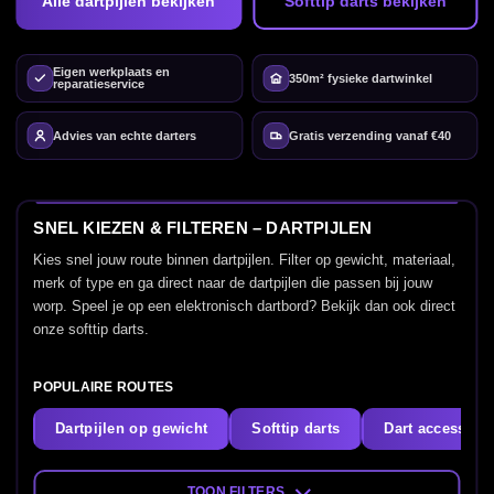
Alle dartpijlen bekijken
Softtip darts bekijken
Eigen werkplaats en
350m² fysieke dartwinkel
reparatieservice
Advies van echte darters
Gratis verzending vanaf €40
SNEL KIEZEN & FILTEREN – DARTPIJLEN
Kies snel jouw route binnen dartpijlen. Filter op gewicht, materiaal,
merk of type en ga direct naar de dartpijlen die passen bij jouw
worp. Speel je op een elektronisch dartbord? Bekijk dan ook direct
onze softtip darts.
POPULAIRE ROUTES
Dartpijlen op gewicht
Softtip darts
Dart accessoir
TOON FILTERS