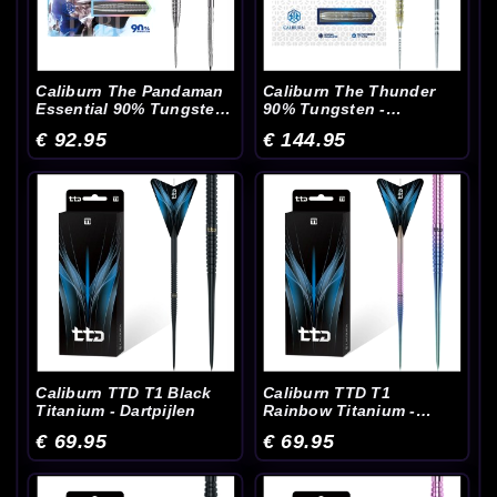
Caliburn The Pandaman
Caliburn The Thunder
Essential 90% Tungsten
90% Tungsten -
- Dartpijlen
Dartpijlen
€ 92.95
€ 144.95
Caliburn TTD T1 Black
Caliburn TTD T1
Titanium - Dartpijlen
Rainbow Titanium -
Dartpijlen
€ 69.95
€ 69.95