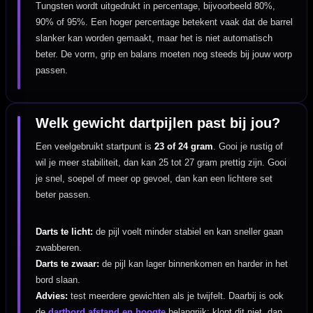
Tungsten wordt uitgedrukt in percentage, bijvoorbeeld 80%,
90% of 95%. Een hoger percentage betekent vaak dat de barrel
slanker kan worden gemaakt, maar het is niet automatisch
beter. De vorm, grip en balans moeten nog steeds bij jouw worp
passen.
Welk gewicht dartpijlen past bij jou?
Een veelgebruikt startpunt is
23 of 24 gram
. Gooi je rustig of
wil je meer stabiliteit, dan kan 25 tot 27 gram prettig zijn. Gooi
je snel, soepel of meer op gevoel, dan kan een lichtere set
beter passen.
Darts te licht:
de pijl voelt minder stabiel en kan sneller gaan
zwabberen.
Darts te zwaar:
de pijl kan lager binnenkomen en harder in het
bord slaan.
Advies:
test meerdere gewichten als je twijfelt. Daarbij is ook
de
dartbord afstand en hoogte
belangrijk: klopt dit niet, dan