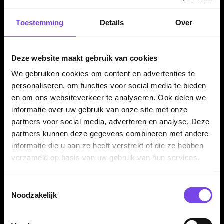
Afgebroken punt verwijderen
Ombouw
Toestemming
Details
Over
Bekijk service
Deze website maakt gebruik van cookies
We gebruiken cookies om content en advertenties te
Specialist in darts
350m² fysieke dartwinkel
personaliseren, om functies voor social media te bieden
en om ons websiteverkeer te analyseren. Ook delen we
Advies van echte darters
Gratis verzending vanaf €40
informatie over uw gebruik van onze site met onze
partners voor social media, adverteren en analyse. Deze
partners kunnen deze gegevens combineren met andere
Dartpijlen kopen bij McDartShop.nl
informatie die u aan ze heeft verstrekt of die ze hebben
verzameld op basis van uw gebruik van hun services.
Wil je
dartpijlen kopen
? Bij McDartShop.nl vind je een ruim
assortiment steeltip dartpijlen, softtip darts, tungsten dartpijlen
en voordelige instapsets voor ieder niveau. Je vergelijkt
Toestemmingsselectie
eenvoudig op gewicht, grip, barrelvorm, materiaal, merk en
Noodzakelijk
speelstijl, zodat je sneller een set kiest die past bij jouw worp.