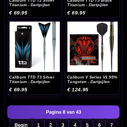
Caliburn TTD T2 Silver
Caliburn TTD T3 Black
Titanium - Dartpijlen
Titanium - Dartpijlen
€ 69.95
€ 69.95
Caliburn TTD T3 Silver
Caliburn V Series V1 95%
Titanium - Dartpijlen
Tungsten - Dartpijlen
€ 69.95
€ 124.95
Pagina 8 van 43
Begin
1
2
3
4
5
6
7