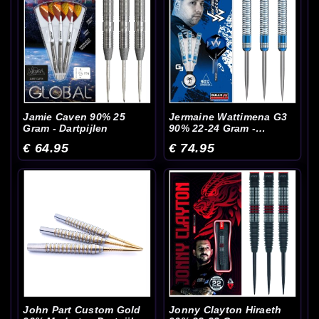
Jamie Caven 90% 25
Jermaine Wattimena G3
Gram - Dartpijlen
90% 22-24 Gram -
Dartpijlen
€ 64.95
€ 74.95
John Part Custom Gold
Jonny Clayton Hiraeth