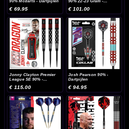
90% Mcdarts - Dartpijlen
90% 22-23 Gram -
Dartpijlen
€ 69.95
€ 101.00
Jonny Clayton Premier
Josh Pearson 90% -
League SE 90% -
Dartpijlen
Dartpijlen
€ 115.00
€ 94.95