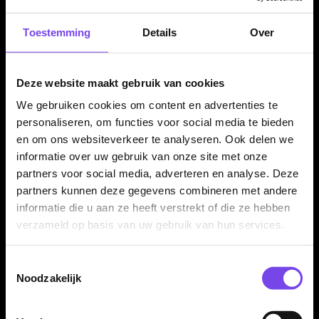
Afgebroken punt verwijderen
Ombouw
Toestemming
Details
Over
Bekijk service
Deze website maakt gebruik van cookies
We gebruiken cookies om content en advertenties te
Specialist in darts
350m² fysieke dartwinkel
personaliseren, om functies voor social media te bieden
en om ons websiteverkeer te analyseren. Ook delen we
Advies van echte darters
Gratis verzending vanaf €40
informatie over uw gebruik van onze site met onze
partners voor social media, adverteren en analyse. Deze
partners kunnen deze gegevens combineren met andere
Dartpijlen kopen bij McDartShop.nl
informatie die u aan ze heeft verstrekt of die ze hebben
verzameld op basis van uw gebruik van hun services.
Wil je
dartpijlen kopen
? Bij McDartShop.nl vind je een ruim
assortiment steeltip dartpijlen, softtip darts, tungsten dartpijlen
en voordelige instapsets voor ieder niveau. Je vergelijkt
Toestemmingsselectie
eenvoudig op gewicht, grip, barrelvorm, materiaal, merk en
Noodzakelijk
speelstijl, zodat je sneller een set kiest die past bij jouw worp.