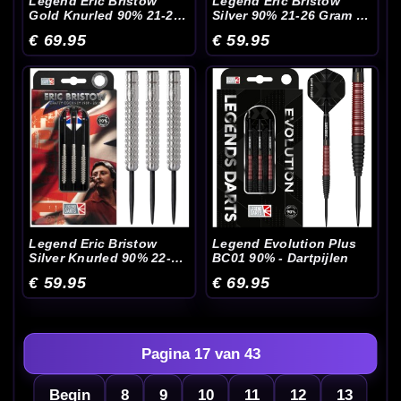
Legend Eric Bristow
Legend Eric Bristow
Gold Knurled 90% 21-23-
Silver 90% 21-26 Gram -
25 Gram - Dartpijlen
Dartpijlen
€ 69.95
€ 59.95
Legend Eric Bristow
Legend Evolution Plus
Silver Knurled 90% 22-
BC01 90% - Dartpijlen
24-26 Gram - Dartpijlen
€ 59.95
€ 69.95
Pagina 17 van 43
Begin
8
9
10
11
12
13