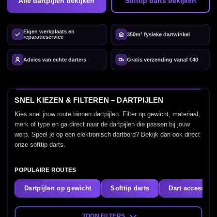
Alle dartpijlen bekijken
Softtip darts bekijken
Eigen werkplaats en
350m² fysieke dartwinkel
reparatieservice
Advies van echte darters
Gratis verzending vanaf €40
SNEL KIEZEN & FILTEREN – DARTPIJLEN
Kies snel jouw route binnen dartpijlen. Filter op gewicht, materiaal,
merk of type en ga direct naar de dartpijlen die passen bij jouw
worp. Speel je op een elektronisch dartbord? Bekijk dan ook direct
onze softtip darts.
POPULAIRE ROUTES
Dartpijlen op gewicht
Softtip darts
Dart accessoir
TOON FILTERS