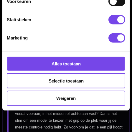
Voorkeuren
Of je nu net begint, fanatiek traint of competitie speelt: de juiste
dartpijlen geven controle, vertrouwen en een herhaalbare worp.
Daarom draait deze pagina niet alleen om aanbod, maar ook om
Statistieken
gericht kiezen.
Marketing
Welke dartpijlen passen bij mij?
De beste dartpijlen kies je niet alleen op uiterlijk of merk.
Alles toestaan
Gewicht, balans, gripzone, barrelvorm en materiaal bepalen hoe
de dart uit je hand komt en hoe stabiel hij naar het bord vliegt.
Gooi je rustig en gecontroleerd, dan kan een iets zwaardere dart
Selectie toestaan
prettig zijn. Gooi je sneller of meer op gevoel, dan past een
lichtere of slankere barrel vaak beter.
Weigeren
Kijk ook goed naar waar je de dart vasthoudt. Pak je de barrel
vooral vooraan, in het midden of achteraan vast? Dan is het
slim om een model te kiezen met grip op de plek waar jij de
meeste controle nodig hebt. Zo voorkom je dat je een pijl koopt