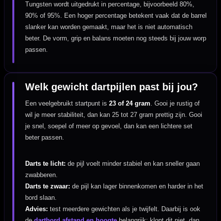
Tungsten wordt uitgedrukt in percentage, bijvoorbeeld 80%,
90% of 95%. Een hoger percentage betekent vaak dat de barrel
slanker kan worden gemaakt, maar het is niet automatisch
beter. De vorm, grip en balans moeten nog steeds bij jouw worp
passen.
Welk gewicht dartpijlen past bij jou?
Een veelgebruikt startpunt is
23 of 24 gram
. Gooi je rustig of
wil je meer stabiliteit, dan kan 25 tot 27 gram prettig zijn. Gooi
je snel, soepel of meer op gevoel, dan kan een lichtere set
beter passen.
Darts te licht:
de pijl voelt minder stabiel en kan sneller gaan
zwabberen.
Darts te zwaar:
de pijl kan lager binnenkomen en harder in het
bord slaan.
Advies:
test meerdere gewichten als je twijfelt. Daarbij is ook
de
dartbord afstand en hoogte
belangrijk: klopt dit niet, dan