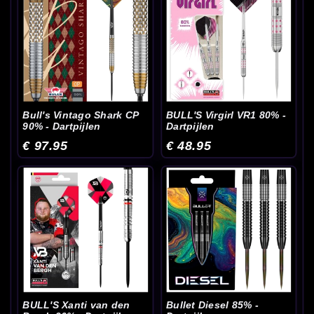
Bull's Vintago Shark CP
BULL'S Virgirl VR1 80% -
90% - Dartpijlen
Dartpijlen
€ 97.95
€ 48.95
BULL'S Xanti van den
Bullet Diesel 85% -