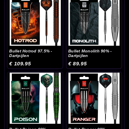
Bullet Hotrod 97.5% -
Bullet Monolith 90% -
Dartpijlen
Dartpijlen
€ 109.95
€ 89.95