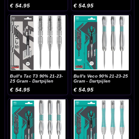
€ 54.95
€ 54.95
Bull's Tac T3 90% 21-23-
Bull's Veco 90% 21-23-25
25 Gram - Dartpijlen
Gram - Dartpijlen
€ 54.95
€ 54.95