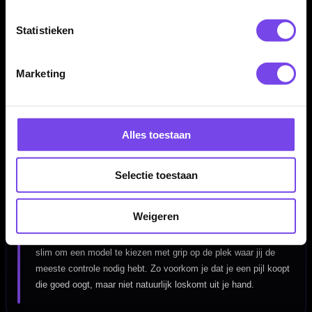
Daarom draait deze pagina niet alleen om aanbod, maar ook om
gericht kiezen.
Statistieken
Marketing
Welke dartpijlen passen bij mij?
De beste dartpijlen kies je niet alleen op uiterlijk of merk.
Gewicht, balans, gripzone, barrelvorm en materiaal bepalen hoe
Alles toestaan
de dart uit je hand komt en hoe stabiel hij naar het bord vliegt.
Gooi je rustig en gecontroleerd, dan kan een iets zwaardere dart
prettig zijn. Gooi je sneller of meer op gevoel, dan past een
Selectie toestaan
lichtere of slankere barrel vaak beter.
Weigeren
Kijk ook goed naar waar je de dart vasthoudt. Pak je de barrel
vooral vooraan, in het midden of achteraan vast? Dan is het
slim om een model te kiezen met grip op de plek waar jij de
meeste controle nodig hebt. Zo voorkom je dat je een pijl koopt
die goed oogt, maar niet natuurlijk loskomt uit je hand.