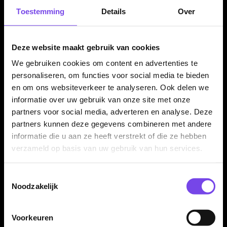
Bekijk service
Toestemming
Details
Over
Deze website maakt gebruik van cookies
Specialist in darts
350m² fysieke dartwinkel
We gebruiken cookies om content en advertenties te
personaliseren, om functies voor social media te bieden
Advies van echte darters
Gratis verzending vanaf €40
en om ons websiteverkeer te analyseren. Ook delen we
informatie over uw gebruik van onze site met onze
partners voor social media, adverteren en analyse. Deze
Dartpijlen kopen bij McDartShop.nl
partners kunnen deze gegevens combineren met andere
informatie die u aan ze heeft verstrekt of die ze hebben
Wil je
dartpijlen kopen
? Bij McDartShop.nl vind je een ruim
verzameld op basis van uw gebruik van hun services.
assortiment steeltip dartpijlen, softtip darts, tungsten dartpijlen
en voordelige instapsets voor ieder niveau. Je vergelijkt
eenvoudig op gewicht, grip, barrelvorm, materiaal, merk en
Toestemmingsselectie
speelstijl, zodat je sneller een set kiest die past bij jouw worp.
Noodzakelijk
Of je nu net begint, fanatiek traint of competitie speelt: de juiste
Voorkeuren
dartpijlen geven controle, vertrouwen en een herhaalbare worp.