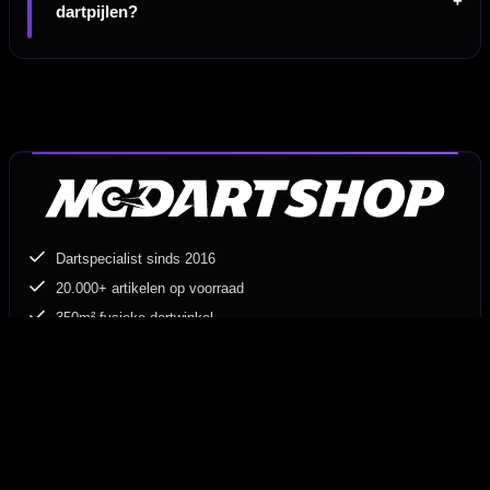
dartpijlen?
Dartspecialist sinds 2016
20.000+ artikelen op voorraad
350m² fysieke dartwinkel
Deskundig advies van echte darters
Gratis verzending vanaf €40
Hulp Nodig? Wij helpen graag!
Tel: 085-8769938