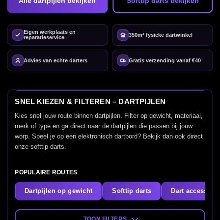
Alle dartpijlen bekijken
Softtip darts bekijken
Eigen werkplaats en
350m² fysieke dartwinkel
reparatieservice
Advies van echte darters
Gratis verzending vanaf €40
SNEL KIEZEN & FILTEREN – DARTPIJLEN
Kies snel jouw route binnen dartpijlen. Filter op gewicht, materiaal,
merk of type en ga direct naar de dartpijlen die passen bij jouw
worp. Speel je op een elektronisch dartbord? Bekijk dan ook direct
onze softtip darts.
POPULAIRE ROUTES
Dartpijlen op gewicht
Softtip darts
Dart accessoir
TOON FILTERS