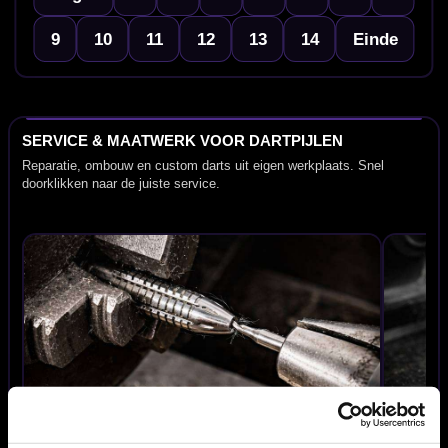
9
10
11
12
13
14
Einde
SERVICE & MAATWERK VOOR DARTPIJLEN
Reparatie, ombouw en custom darts uit eigen werkplaats. Snel
doorklikken naar de juiste service.
Afgebroken punt verwijderen
Ombouw