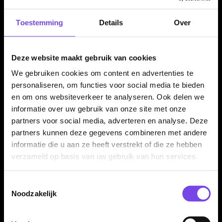
Afgebroken punt verwijderen
Ombouw
Toestemming
Details
Over
Bekijk service
Deze website maakt gebruik van cookies
We gebruiken cookies om content en advertenties te
Specialist in darts
350m² fysieke dartwinkel
personaliseren, om functies voor social media te bieden
en om ons websiteverkeer te analyseren. Ook delen we
Advies van echte darters
Gratis verzending vanaf €40
informatie over uw gebruik van onze site met onze
partners voor social media, adverteren en analyse. Deze
partners kunnen deze gegevens combineren met andere
Dartpijlen kopen bij McDartShop.nl
informatie die u aan ze heeft verstrekt of die ze hebben
verzameld op basis van uw gebruik van hun services.
Wil je
dartpijlen kopen
? Bij McDartShop.nl vind je een ruim
assortiment steeltip dartpijlen, softtip darts, tungsten dartpijlen
en voordelige instapsets voor ieder niveau. Je vergelijkt
Toestemmingsselectie
eenvoudig op gewicht, grip, barrelvorm, materiaal, merk en
Noodzakelijk
speelstijl, zodat je sneller een set kiest die past bij jouw worp.