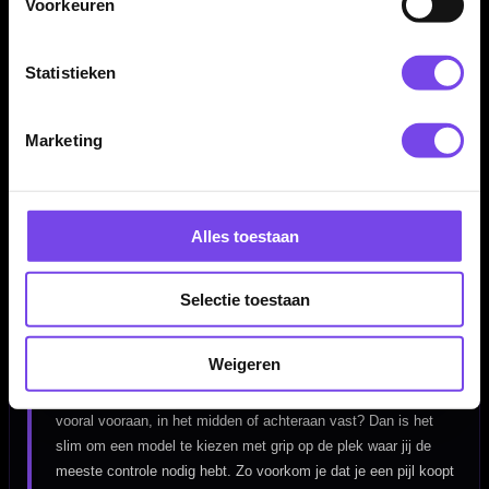
Voorkeuren
Of je nu net begint, fanatiek traint of competitie speelt: de juiste
dartpijlen geven controle, vertrouwen en een herhaalbare worp.
Daarom draait deze pagina niet alleen om aanbod, maar ook om
Statistieken
gericht kiezen.
Marketing
Welke dartpijlen passen bij mij?
De beste dartpijlen kies je niet alleen op uiterlijk of merk.
Alles toestaan
Gewicht, balans, gripzone, barrelvorm en materiaal bepalen hoe
de dart uit je hand komt en hoe stabiel hij naar het bord vliegt.
Gooi je rustig en gecontroleerd, dan kan een iets zwaardere dart
Selectie toestaan
prettig zijn. Gooi je sneller of meer op gevoel, dan past een
lichtere of slankere barrel vaak beter.
Weigeren
Kijk ook goed naar waar je de dart vasthoudt. Pak je de barrel
vooral vooraan, in het midden of achteraan vast? Dan is het
slim om een model te kiezen met grip op de plek waar jij de
meeste controle nodig hebt. Zo voorkom je dat je een pijl koopt