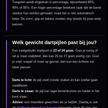
Tungsten wordt uitgedrukt in percentage, bijvoorbeeld 80%,
90% of 95%. Een hoger percentage betekent vaak dat de barrel
slanker kan worden gemaakt, maar het is niet automatisch
beter. De vorm, grip en balans moeten nog steeds bij jouw worp
passen.
Welk gewicht dartpijlen past bij jou?
Een veelgebruikt startpunt is
23 of 24 gram
. Gooi je rustig of
wil je meer stabiliteit, dan kan 25 tot 27 gram prettig zijn. Gooi
je snel, soepel of meer op gevoel, dan kan een lichtere set
beter passen.
Darts te licht:
de pijl voelt minder stabiel en kan sneller gaan
zwabberen.
Darts te zwaar:
de pijl kan lager binnenkomen en harder in het
bord slaan.
Advies:
test meerdere gewichten als je twijfelt. Daarbij is ook
de
dartbord afstand en hoogte
belangrijk: klopt dit niet, dan