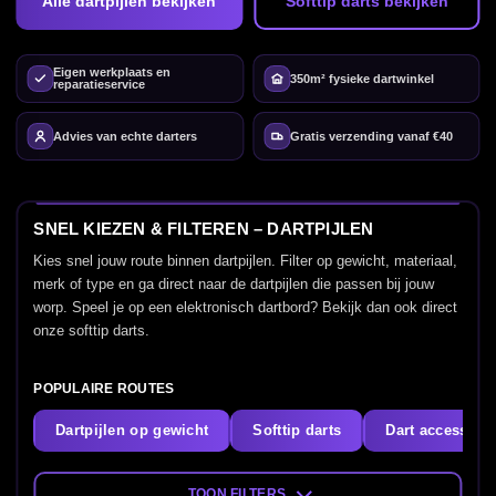
Alle dartpijlen bekijken
Softtip darts bekijken
Eigen werkplaats en
350m² fysieke dartwinkel
reparatieservice
Advies van echte darters
Gratis verzending vanaf €40
SNEL KIEZEN & FILTEREN – DARTPIJLEN
Kies snel jouw route binnen dartpijlen. Filter op gewicht, materiaal,
merk of type en ga direct naar de dartpijlen die passen bij jouw
worp. Speel je op een elektronisch dartbord? Bekijk dan ook direct
onze softtip darts.
POPULAIRE ROUTES
Dartpijlen op gewicht
Softtip darts
Dart accessoir
TOON FILTERS