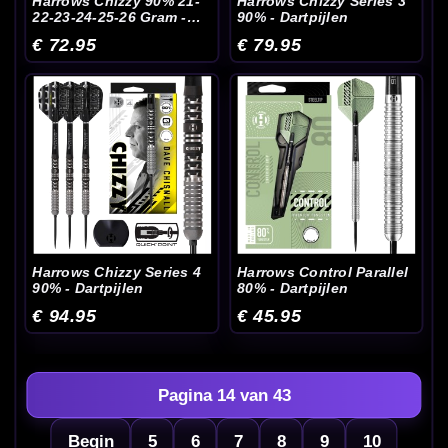
Harrows Chizzy 90% 21-
Harrows Chizzy Series 3
22-23-24-25-26 Gram -
90% - Dartpijlen
Dartpijlen
€ 72.95
€ 79.95
Harrows Chizzy Series 4
Harrows Control Parallel
90% - Dartpijlen
80% - Dartpijlen
€ 94.95
€ 45.95
Pagina 14 van 43
Begin
5
6
7
8
9
10