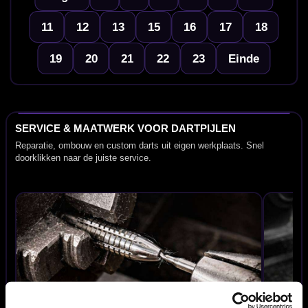
11
12
13
15
16
17
18
19
20
21
22
23
Einde
SERVICE & MAATWERK VOOR DARTPIJLEN
Reparatie, ombouw en custom darts uit eigen werkplaats. Snel
doorklikken naar de juiste service.