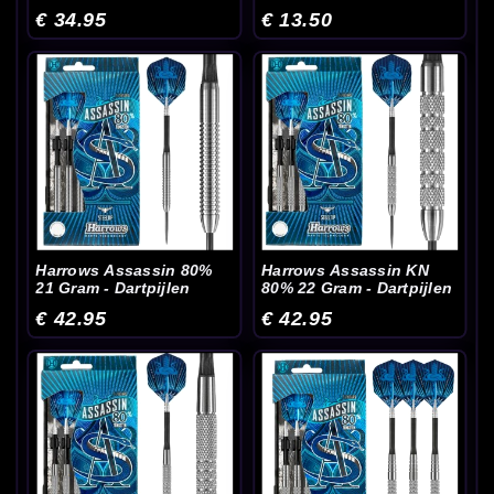
Dartpijlen
€ 34.95
€ 13.50
Harrows Assassin 80%
Harrows Assassin KN
21 Gram - Dartpijlen
80% 22 Gram - Dartpijlen
€ 42.95
€ 42.95