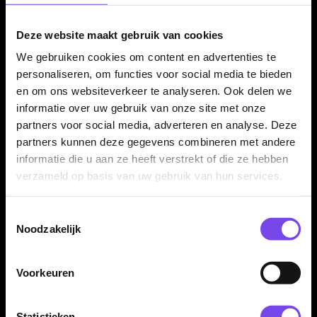
Deze website maakt gebruik van cookies
We gebruiken cookies om content en advertenties te
Artikelen van bekende
350m² fysieke dartwinkel
dartspelers
personaliseren, om functies voor social media te bieden
en om ons websiteverkeer te analyseren. Ook delen we
Advies van echte darters
Gratis verzending vanaf €40
informatie over uw gebruik van onze site met onze
partners voor social media, adverteren en analyse. Deze
partners kunnen deze gegevens combineren met andere
Stephen Bunting dartartikelen
informatie die u aan ze heeft verstrekt of die ze hebben
overzichtelijk bij elkaar
verzameld op basis van uw gebruik van hun services.
Op deze pagina vind je alle
Stephen Bunting dartartikelen
overzichtelijk op één plek. Denk aan dartpijlen, flights, shafts en
Toestemmingsselectie
andere producten die passen binnen de collectie van deze
Noodzakelijk
bekende darter. Dat is handig als je gericht zoekt binnen de
categorie
dartspelers
en snel wilt zien welke artikelen bij
Voorkeuren
Stephen Bunting horen.
Statistieken