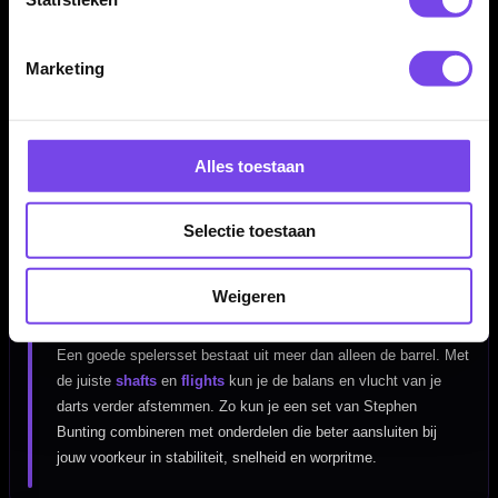
Stephen Bunting dartpijlen vergelijken
op grip en barrelvorm
Marketing
Bij het kiezen van
Stephen Bunting dartpijlen
kijk je niet
alleen naar de spelernaam, maar juist ook naar eigenschappen
zoals grip, barrelvorm en gewicht. Die combinatie bepaalt hoe
de pijl in de hand ligt, hoe hij loslaat en hoeveel controle je
Alles toestaan
ervaart tijdens het gooien. Vergelijk daarom rustig verschillende
sets en kies vooral wat bij jouw worp past.
Selectie toestaan
Maak je set-up compleet met flights en
Weigeren
shafts
Een goede spelersset bestaat uit meer dan alleen de barrel. Met
de juiste
shafts
en
flights
kun je de balans en vlucht van je
darts verder afstemmen. Zo kun je een set van Stephen
Bunting combineren met onderdelen die beter aansluiten bij
jouw voorkeur in stabiliteit, snelheid en worpritme.