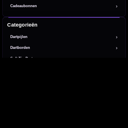
Cadeaubonnen
Categorieën
Dartpijlen
Dartborden
Soft Tip Darts
Dart Shirts & Kleding
Mobiele Dartbaan
Complete Sets
Scoreborden
Personaliseren
Dart Accessoires