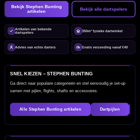
Bekijk Stephen Bunting
Bekijk alle dartspelers
artikelen
Artikelen van bekende
350m² fysieke dartwinkel
dartspelers
Advies van echte darters
Gratis verzending vanaf €40
SNEL KIEZEN – STEPHEN BUNTING
Ga direct naar populaire categorieën en stel eenvoudig je set-up
samen met pijlen, flights, shafts en accessoires.
Alle Stephen Bunting artikelen
Dartpijlen