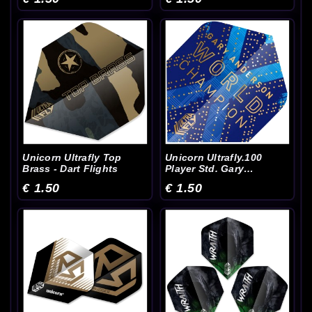
Unicorn Ultrafly Top
Unicorn Ultrafly.100
Brass - Dart Flights
Player Std. Gary
Anderson P6 - Dart
€ 1.50
€ 1.50
Flights