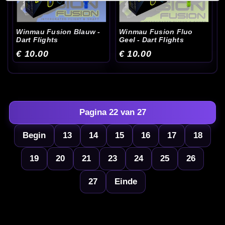
Winmau Fusion Blauw -
Winmau Fusion Fluo
Dart Flights
Geel - Dart Flights
€ 10.00
€ 10.00
Pagina 22 van 27
Begin
13
14
15
16
17
18
19
20
21
23
24
25
26
27
Einde