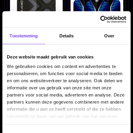
Toestemming
Details
Over
Winmau Blade X Prism
Winmau Delta Blue - Dart
Delta Metallic Black -
Flights
Dart Flights
€ 1.50
€ 1.50
Deze website maakt gebruik van cookies
We gebruiken cookies om content en advertenties te
personaliseren, om functies voor social media te bieden
en om ons websiteverkeer te analyseren. Ook delen we
informatie over uw gebruik van onze site met onze
partners voor social media, adverteren en analyse. Deze
partners kunnen deze gegevens combineren met andere
informatie die u aan ze heeft verstrekt of die ze hebben
verzameld op basis van uw gebruik van hun services.
Winmau Delta Silver -
Winmau Fusion Arrow
Dart Flights
Yellow - Dart Flights
Toestemmingsselectie