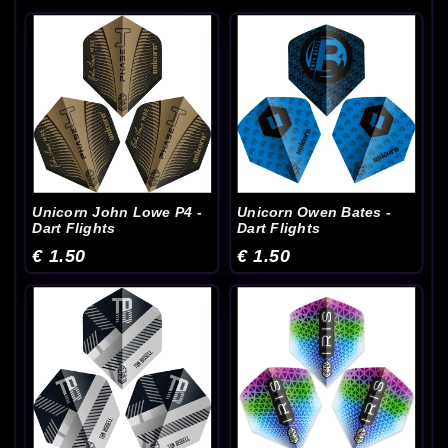
Unicorn John Lowe P4 -
Unicorn Owen Bates -
Dart Flights
Dart Flights
€ 1.50
€ 1.50