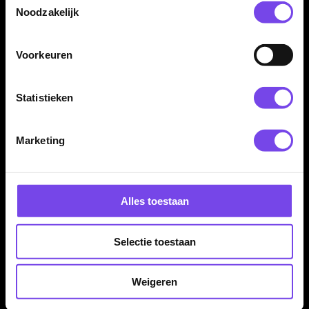
€ 1.50
€ 10.00
Noodzakelijk
Voorkeuren
Statistieken
Marketing
Winmau Fusion Blade X -
Winmau Fusion Clear -
Dart Flights
Dart Flights
€ 12.50
€ 10.00
Alles toestaan
Selectie toestaan
Weigeren