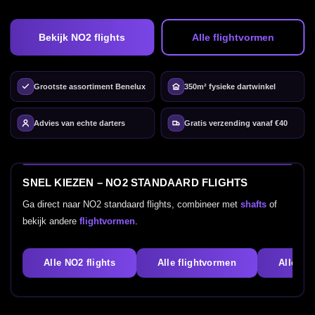
Bekijk NO2 flights
Alle flightvormen
Grootste assortiment Benelux
350m² fysieke dartwinkel
Advies van echte darters
Gratis verzending vanaf €40
SNEL KIEZEN – NO2 STANDAARD FLIGHTS
Ga direct naar NO2 standaard flights, combineer met
shafts
of
bekijk andere
flightvormen
.
Alle NO2 flights
Alle flightvormen
Alle dar