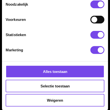
€ 1.10
€ 1.10
Noodzakelijk
Voorkeuren
Statistieken
Marketing
Mission Martin Lukeman
Mission Michel Turetta
- Dart Flights
Std - Dart Flights
€ 1.10
€ 1.10
Alles toestaan
Selectie toestaan
Weigeren