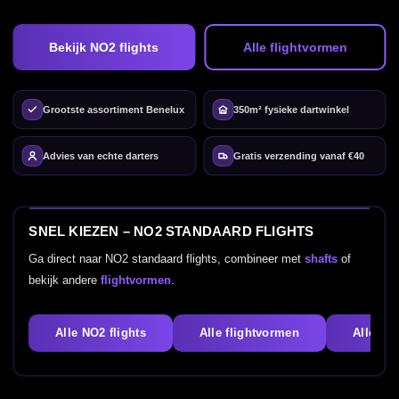
Bekijk NO2 flights
Alle flightvormen
Grootste assortiment Benelux
350m² fysieke dartwinkel
Advies van echte darters
Gratis verzending vanaf €40
SNEL KIEZEN – NO2 STANDAARD FLIGHTS
Ga direct naar NO2 standaard flights, combineer met
shafts
of
bekijk andere
flightvormen
.
Alle NO2 flights
Alle flightvormen
Alle dar