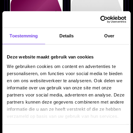
Toestemming
Details
Over
Mission Logo Matt Roze
Mission Logo Matt Wit -
- Dart Flights
Dart Flights
€ 1.10
€ 1.10
Deze website maakt gebruik van cookies
We gebruiken cookies om content en advertenties te
personaliseren, om functies voor social media te bieden
en om ons websiteverkeer te analyseren. Ook delen we
informatie over uw gebruik van onze site met onze
partners voor social media, adverteren en analyse. Deze
partners kunnen deze gegevens combineren met andere
informatie die u aan ze heeft verstrekt of die ze hebben
verzameld op basis van uw gebruik van hun services.
Mission Logo Matt Zwart
Mission Madars Razma -
- Dart Flights
Dart Flights
Toestemmingsselectie