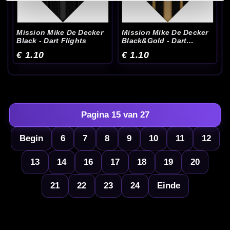
Mission Mike De Decker
Mission Mike De Decker
Black - Dart Flights
Black&Gold - Dart
Flights
€ 1.10
€ 1.10
Pagina 15 van 27
Begin
6
7
8
9
10
11
12
13
14
16
17
18
19
20
21
22
23
24
Einde