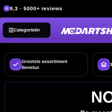
9,3 · 5000+ reviews
Grat
Categorieën
Grootste assortiment
350m² fysieke dartwin
Benelux
NO2 Sta
De meest gebruikte fli
Op zoek naar
NO2 standaard flig
de bekende standaard NO2 vorm.
populair bij darters die extra 
flightvormen
of com