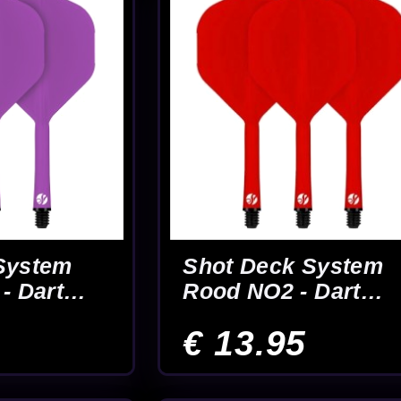
el Smith
.2 Red -