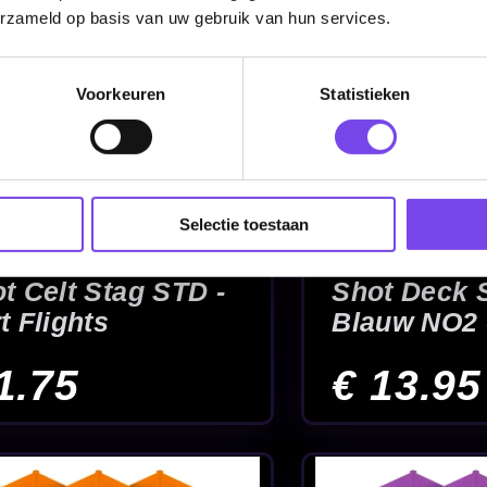
erzameld op basis van uw gebruik van hun services.
Voorkeuren
Statistieken
Selectie toestaan
m
Shot Deck System
Shot L-Style
Zwart NO2 - Dart
Sunflower L1
Flights
Flights
€ 13.95
€ 19.95