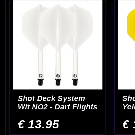
Target Beau Greaves
Target Chris Dobe
- Dart Flights
Dart Flights
€ 4.95
€ 4.00
Begin
11
12
13
14
15
16
17
1
Meest gebruikte flightvorm
Veel stabiliteit en cont
NO2 dart flights bij McDartShop.nl