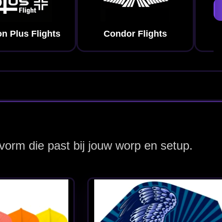
f Prey
- Dart
ystem