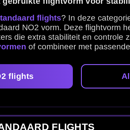
Alle flightvormen
 FLIGHTS
shafts
of bekijk andere
flightvormen
.
le dart flights
Dart shafts
Flight accessoires
 flights.