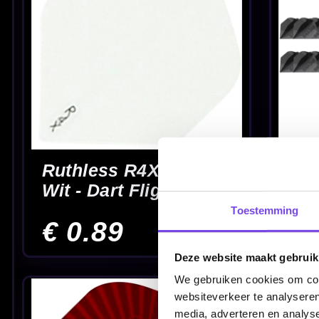
Osprey No2 - Dart
Dart Flights
Flights
€ 1.75
€ 1.75
Toestemming
Shot Deck System
Shot Deck Syste
Green NO2 - Dart
Orange NO2 - Dar
Deze website maakt gebruik
Flights
Flights
We gebruiken cookies om cont
€ 13.95
€ 13.95
websiteverkeer te analyseren
media, adverteren en analys