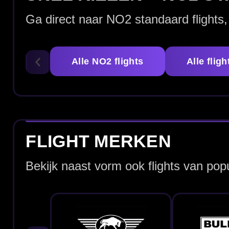
Bull's Flights
Bulls Germany Flights
ALLE NO2 STANDAARD FLIGHTS
Bekijk hieronder ons volledige assortiment NO2 standaard