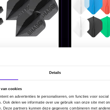
Blauw NO2 - Dart
Clear NO2 - 
Flights
Flights
€ 13.95
€ 13.95
Details
m
Shot Deck System
Shot Deck S
t
Purple NO2 - Dart
Rood NO2 - 
 van cookies
Flights
Flights
ent en advertenties te personaliseren, om functies voor social
€ 13.95
€ 13.95
. Ook delen we informatie over uw gebruik van onze site met on
e. Deze partners kunnen deze gegevens combineren met andere i