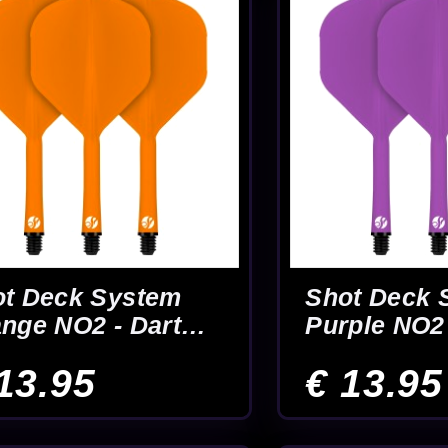
n
Shot! Michael Smith
Shot! Micha
Bully Boy No.2 Gold -
Bully Boy No
Dart Flights
Dart Flights
€ 1.95
€ 1.95