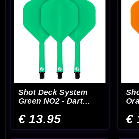
Shot Manu Black std
Shot Viking Rave
- Dart Flights
Std. Black - Dart
Flights
€ 1.75
€ 1.75