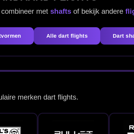
Bullet Flights
Robson Plus Flights
Condor Flights
 flights en kies de flightvorm die past bij jouw worp en set