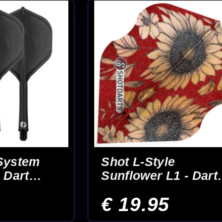
Rock -
26
27
chte darters