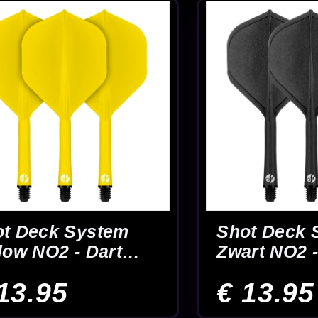
Target Josh 
y -
Target Jeffrey de
Dart Flights
Graaf 3 Set NO2 -
Dart Flights
€ 4.00
€ 4.00
8
19
Pagina 20 van 27
21
22
23
24
25
Einde
Makkelijk te combineren met
role
Advies van e
shafts