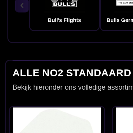
Ruthless R4X Solid
Scott Williams Ec
Wit - Dart Flights
Dart Flights
€ 0.89
€ 5.95
Shot Birds Of Prey
Shot Celt Stag ST