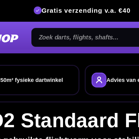
is verzending v.a. €40
350m² fysi
kel
Advies van echte darters
Gratis verze
ndaard Flights
ghtvorm voor stabiliteit en controle
hts
? In deze categorie vind je alle dart flights met
 Deze flightvorm heeft veel draagvlak en is
stabiliteit en controle zoeken. Bekijk ook alle
bineer met passende
dart shafts
.