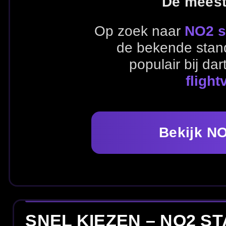
Bekijk NO2 flights
SNEL KIEZEN – NO2 STANDAARD
Ga direct naar NO2 standaard flights, combineer met
Alle NO2 flights
Alle flightvormen
Al
FLIGHT MERKEN
Bekijk naast vorm ook flights van populaire merken dart