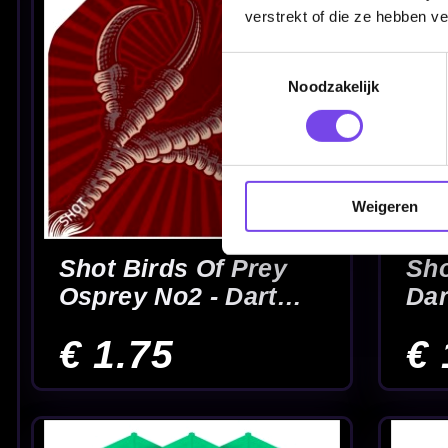
verstrekt of die ze hebben v
Toestemmingsselectie
Noodzakelijk
Weigeren
Shot Deck System
Shot Deck Syste
Wit NO2 - Dart Flights
Yellow NO2 - Dart
Flights
€ 13.95
€ 13.95