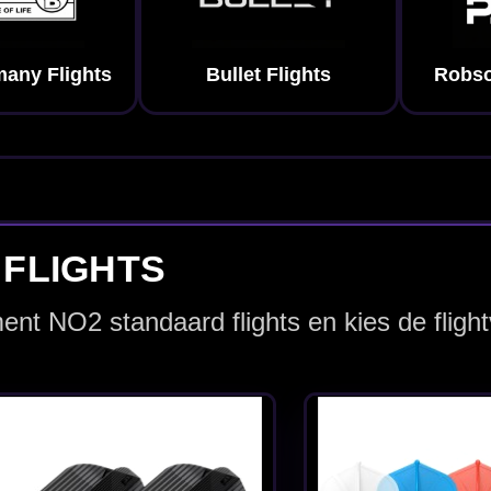
ho -
Shot Airfoil Molded
Shot Birds O
No2 - Dart Flights
Kestrel No2 
Flights
€ 6.50
€ 1.75
D -
Shot Deck System
Shot Deck S