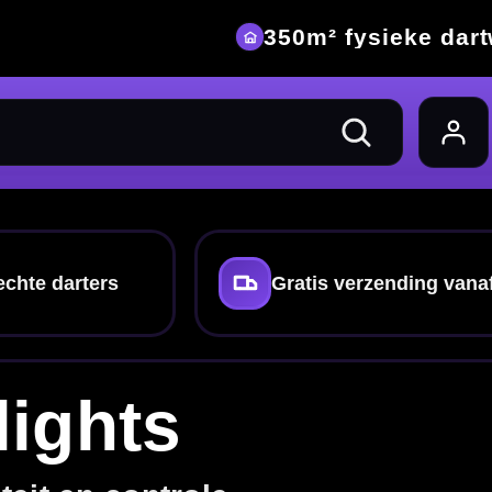
eke dartwinkel
nding vanaf €40