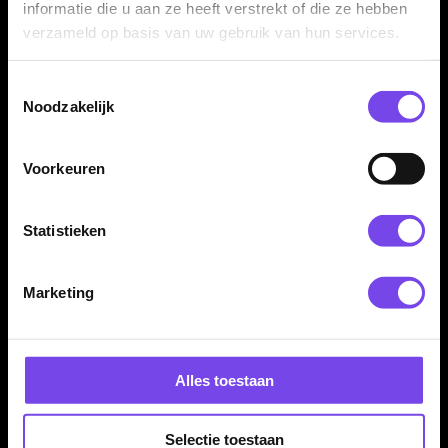
informatie die u aan ze heeft verstrekt of die ze hebben
Dartpijlen
€ 114.95
€ 114.95
verzameld op basis van uw gebruik van hun services.
Toestemmingsselectie
Noodzakelijk
Voorkeuren
Statistieken
Bull's Caliber Black 90%
BULL'S Danny Jansen
22-24 Gram - Dartpijlen
G2 90% - Dartpijlen
€ 104.95
€ 74.95
Marketing
Alles toestaan
Selectie toestaan