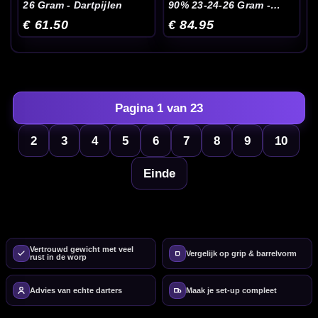
26 Gram - Dartpijlen
90% 23-24-26 Gram -
Dartpijlen
€ 61.50
€ 84.95
Pagina 1 van 23
2
3
4
5
6
7
8
9
10
Einde
Vertrouwd gewicht met veel
Vergelijk op grip & barrelvorm
rust in de worp
Advies van echte darters
Maak je set-up compleet