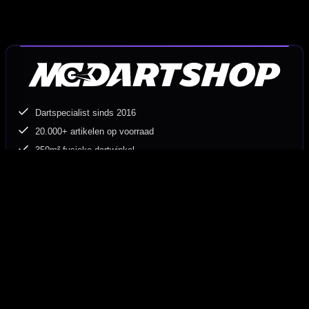
Dartspecialist sinds 2016
20.000+ artikelen op voorraad
350m² fysieke dartwinkel
Deskundig advies van echte darters
Gratis verzending vanaf €40
Hulp Nodig? Wij helpen graag!
Tel: 085-8769938
Klantenservice@mcdartshop.nl
Mcdartshop.nl Graaf Hendrikstraat 5A1, 4651TB Steenbergen,
Nederland.