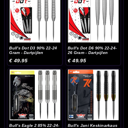
Bull's Dot D3 90% 22-24
Bull's Dot D6 90% 22-24-
Gram - Dartpijlen
26 Gram - Dartpijlen
€ 49.95
€ 49.95
Bull's Eagle 2 85% 22-24-
Bull's Jani Keskinarkaus