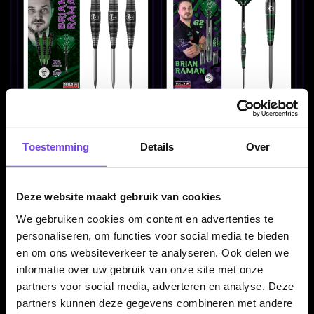
Bull's Brian Raman 90%
BULL'S Brian Raman G2
22-24-26 Gram -
90% - Dartpijlen
Dartpijlen
€ 74.95
€ 74.95
Toestemming
Details
Over
Deze website maakt gebruik van cookies
We gebruiken cookies om content en advertenties te
personaliseren, om functies voor social media te bieden
en om ons websiteverkeer te analyseren. Ook delen we
informatie over uw gebruik van onze site met onze
partners voor social media, adverteren en analyse. Deze
Bull's Bronzo Flux 90%
Bull's Bronzo Nova 90%
partners kunnen deze gegevens combineren met andere
23-24-25 Gram -
22-24 Gram - Dartpijlen