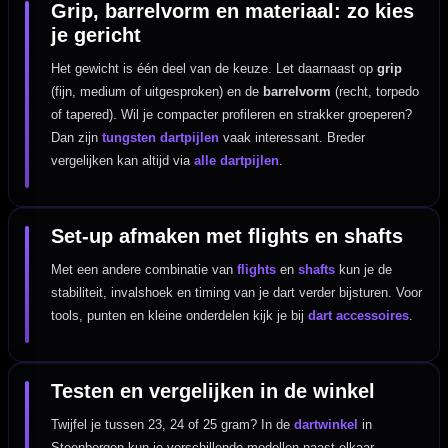
Grip, barrelvorm en materiaal: zo kies
je gericht
Het gewicht is één deel van de keuze. Let daarnaast op
grip
(fijn, medium of uitgesproken) en de
barrelvorm
(recht, torpedo
of tapered). Wil je compacter profileren en strakker groeperen?
Dan zijn
tungsten dartpijlen
vaak interessant. Breder
vergelijken kan altijd via
alle dartpijlen
.
Set-up afmaken met flights en shafts
Met een andere combinatie van
flights
en
shafts
kun je de
stabiliteit, invalshoek en timing van je dart verder bijsturen. Voor
tools, punten en kleine onderdelen kijk je bij
dart accessoires
.
Testen en vergelijken in de winkel
Twijfel je tussen 23, 24 of 25 gram? In de
dartwinkel
in
Steenbergen kun je verschillende modellen naast elkaar