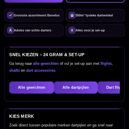
Grootste assortiment Benelux
350m² fysieke dartwinkel
Advies van echte darters
Alles voor je set-up
SNEL KIEZEN – 24 GRAM & SET-UP
Ga terug naar
alle gewichten
of vul je set-up aan met
flights
,
shafts
en
dart accessoires
.
Alle gewichten
Alle dartpijlen
Dart flights
KIES MERK
Zoek direct tussen populaire merken dartpijlen en ga snel naar