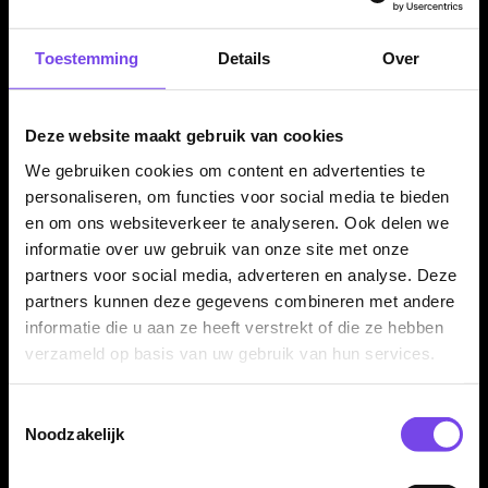
Toestemming
Details
Over
Mission Pro Tourer
Mission Station 12 Darts
Deze website maakt gebruik van cookies
Dartbord Tas - Dart
Display - Dart
Wallet
Accessoires
We gebruiken cookies om content en advertenties te
€ 39.95
€ 14.95
personaliseren, om functies voor social media te bieden
en om ons websiteverkeer te analyseren. Ook delen we
informatie over uw gebruik van onze site met onze
partners voor social media, adverteren en analyse. Deze
partners kunnen deze gegevens combineren met andere
informatie die u aan ze heeft verstrekt of die ze hebben
verzameld op basis van uw gebruik van hun services.
Toestemmingsselectie
O-rings Rubber - Shaft
Ruthless Display Arc 12
Noodzakelijk
Accessoires
Hole Red - Dart
Accessoires
€ 1.49
€ 12.95