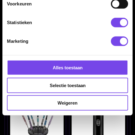
Voorkeuren
Statistieken
Marketing
Shot Acrylic 1 Set Dart
Shot Acrylic 2 Set Dart
Alles toestaan
Display Holder - Dart
Display Holder - Dart
Accessoires
Accessoires
€ 9.95
€ 12.95
Selectie toestaan
Weigeren