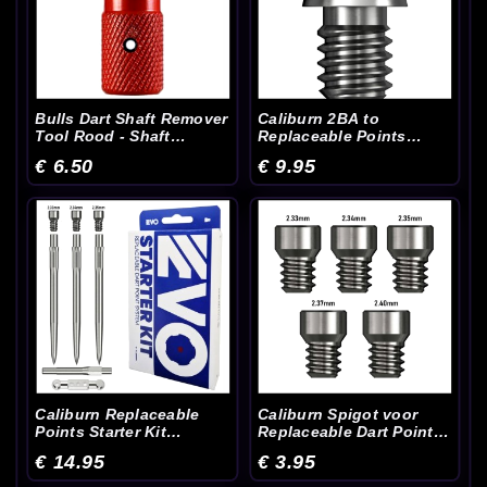
Bulls Dart Shaft Remover
Caliburn 2BA to
Tool Rood - Shaft
Replaceable Points
Accessoires
Conversion Top - Dart
€ 6.50
€ 9.95
Punten
Caliburn Replaceable
Caliburn Spigot voor
Points Starter Kit
Replaceable Dart Points
Spigots Points and
- Dart Punten
€ 14.95
€ 3.95
Tools - Accessoires Kit