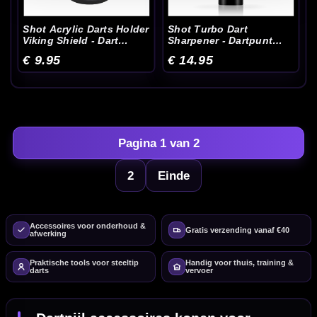
Shot Acrylic Darts Holder
Shot Turbo Dart
Viking Shield - Dart
Sharpener - Dartpunt
Accessoires
Slijper
€ 9.95
€ 14.95
Pagina 1 van 2
2
Einde
Accessoires voor onderhoud &
Gratis verzending vanaf €40
afwerking
Praktische tools voor steeltip
Handig voor thuis, training &
darts
vervoer