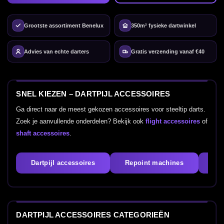
Grootste assortiment Benelux
350m² fysieke dartwinkel
Advies van echte darters
Gratis verzending vanaf €40
SNEL KIEZEN – DARTPIJL ACCESSOIRES
Ga direct naar de meest gekozen accessoires voor steeltip darts.
Zoek je aanvullende onderdelen? Bekijk ook
flight accessoires
of
shaft accessoires
.
Dartpijl accessoires
Repoint machines
Da
DARTPIJL ACCESSOIRES CATEGORIEËN