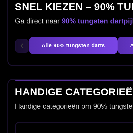
Alle Dartpijlen
95% Tungsten Darts
ALLE 90% TUNGSTEN DARTPIJLE
Bekijk hieronder ons volledige assortiment 90% tungsten d