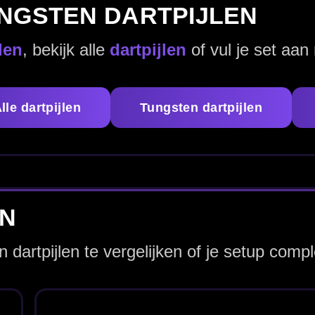
Tungsten Dartpijlen
85% Tungsten Darts
Dart Flights
Dart Shafts
N
artpijlen en kies de set die past bij jouw grip, gewicht en sp