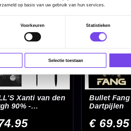
€ 89.95
€ 79.95
erzameld op basis van uw gebruik van hun services.
Voorkeuren
Statistieken
Selectie toestaan
% -
Bulls Dirk Van
Bulls Kim H
Duijvenbode 90% -
90% Black T
Dartpijlen
22-23-24 Gra
€ 81.95
€ 85.95
Dartpijlen