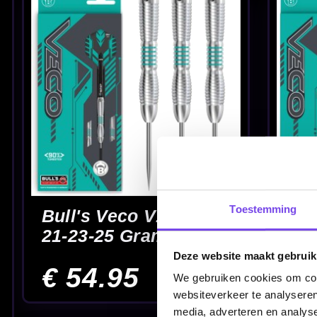
Bull's Vintago Shark
BULL'S Xanti van
CP 90% - Dartpijlen
Bergh 90% -
Dartpijlen
€ 97.95
€ 74.95
Toestemming
Deze website maakt gebruik
Bullet Gage 90% -
Bullet Gator 90% -
We gebruiken cookies om cont
Dartpijlen
Dartpijlen
websiteverkeer te analyseren
media, adverteren en analys