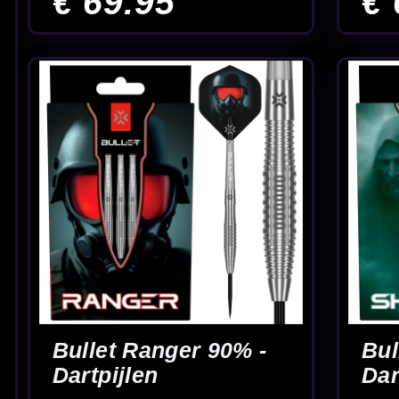
Caliburn Awakening
Caliburn Big Cats
Rainie 90% -
Lion 90% Tungste
Dartpijlen
Dartpijlen
€ 149.95
€ 99.95
Begin
1
2
3
Pagina 4 van 32
Slankere barrels bij gelijk
Populair bij gevorderd
gewicht
darters