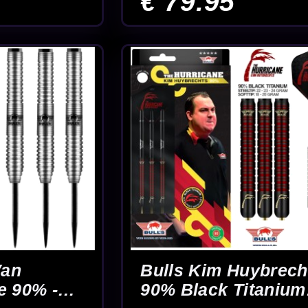
elis 90%
artpijlen
5
chte darters