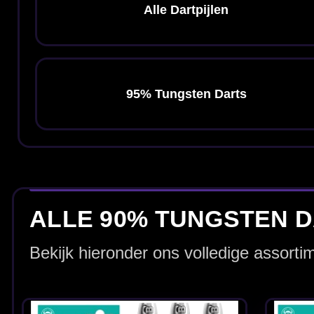
Bull's Veco V1 90%
Bull's Veco V2 9
21-23-25 Gram -
21-23-25 Gram -
Dartpijlen
Dartpijlen
€ 54.95
€ 54.95