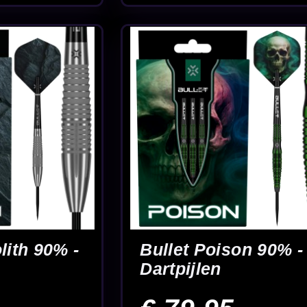
akening
% -
5