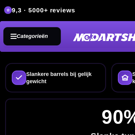
9,3 · 5000+ reviews
Grat
Categorieën
Slankere barrels bij gelijk
Sterke prijs-
gewicht
kwaliteitverhouding
90% Tung
Slanke tungsten darts 
Op zoek naar
90% tungsten dar
tungsten darts
met een sterke prij
spelers die een compactere barr
Maak je setup compleet met
flight