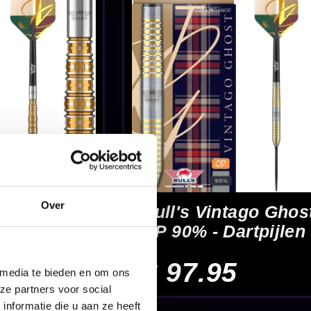
90% -
Over
n 90% -
 media te bieden en om ons
ze partners voor social
nformatie die u aan ze heeft