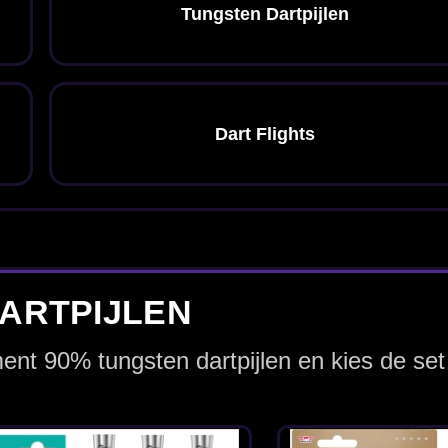
0%
Bull's Vintago Bomb
Bull's Vinta
CP 90% - Dartpijlen
CP 90% - Dar
€ 97.95
€ 97.95