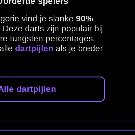
ten darts
Dart flights
Dart shafts
Dart case