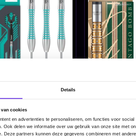
 den
Bullet Fang 90% -
Bullet Fury 
Dartpijlen
Dartpijlen
€ 69.95
€ 59.95
Details
 van cookies
Bullet Monolith 90% -
Bullet Poiso
ent en advertenties te personaliseren, om functies voor social
Dartpijlen
Dartpijlen
. Ook delen we informatie over uw gebruik van onze site met on
e. Deze partners kunnen deze gegevens combineren met andere i