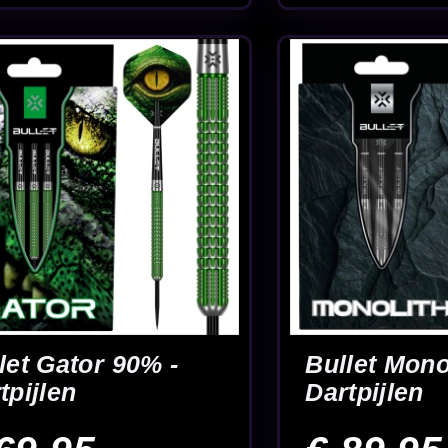
ng
Caliburn Awakening
Caliburn Aw
en
Ivan 90% - Dartpijlen
Nicomuse 90
Dartpijlen
€ 149.95
€ 149.9