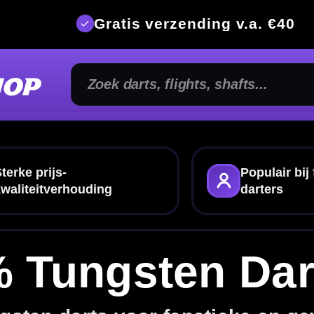
is verzending v.a. €40
350m² fysi
Populair bij fanatieke
Advies van e
darters
sten Dartpijlen
voor fanatieke en gevorderde spelers
tpijlen
? In deze categorie vind je slanke
90%
s-kwaliteitverhouding. Deze darts zijn populair bij
el zoeken dan bij lagere tungsten percentages.
s
en
shafts
, of bekijk alle
dartpijlen
als je breder