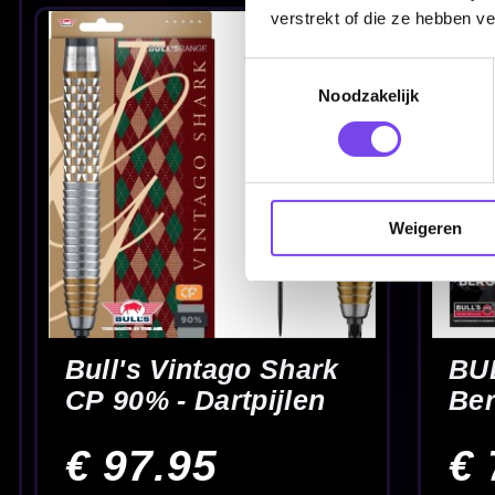
€ 69.95
€ 69.95
verstrekt of die ze hebben v
Toestemmingsselectie
Noodzakelijk
Weigeren
Bullet Ranger 90% -
Bullet Shadow 90
Dartpijlen
Dartpijlen
€ 69.95
€ 59.95