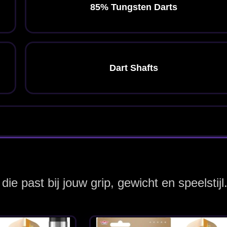
go Ghost
tpijlen