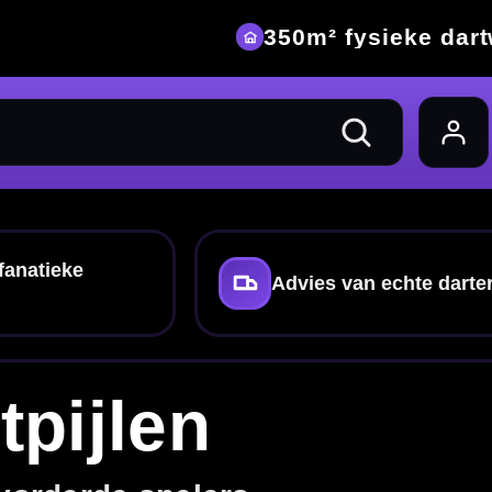
eke dartwinkel
chte darters