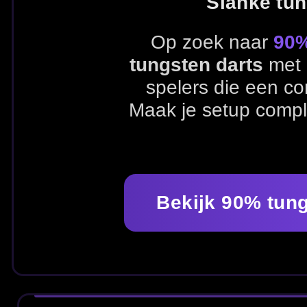
Bekijk 90% tungsten dartpijl
SNEL KIEZEN – 90% TUNGSTEN 
Ga direct naar
90% tungsten dartpijlen
, bekijk alle
da
Alle 90% tungsten darts
Alle dartpijlen
HANDIGE CATEGORIEËN
Handige categorieën om 90% tungsten dartpijlen te ver