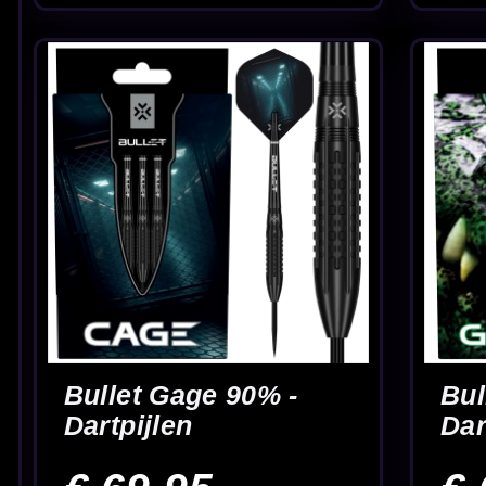
Caliburn Aetherroot
Caliburn Awakeni
90% Tungsten -
E.T 90% - Dartpijl
Dartpijlen
€ 129.95
€ 149.95