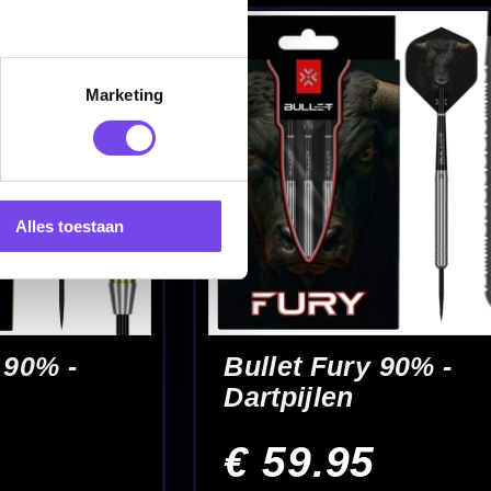
Marketing
Alles toestaan
uybrechts
itanium
m -