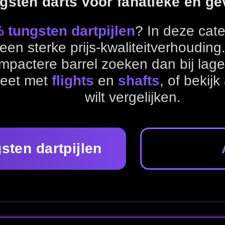
wilt vergelijken.
en
Alle dartpijlen
DARTPIJLEN
rtpijlen
of vul je set aan met
flights
en
shafts
.
Tungsten dartpijlen
85% tungsten darts
95% tungs
gelijken of je setup compleet te maken.