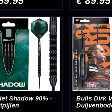
Caliburn Big Cats
Caliburn Ca
n -
Ocelot 90% Tungsten
Tungsten - D
- Dartpijlen
€ 109.95
€ 109.9
5
6
7
8
9
10
11
12
13
Einde
e
Veel keuze in grip en model
Advies van e