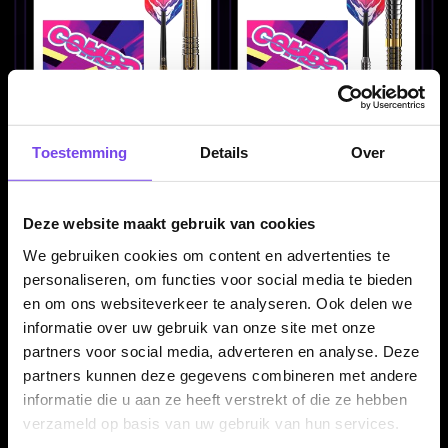
Toestemming
Details
Over
Caliburn Combo C1
Caliburn Combo C2
Brass - Dartpijlen
Brass - Dartpijlen
€ 27.95
€ 27.95
Deze website maakt gebruik van cookies
We gebruiken cookies om content en advertenties te
personaliseren, om functies voor social media te bieden
en om ons websiteverkeer te analyseren. Ook delen we
informatie over uw gebruik van onze site met onze
partners voor social media, adverteren en analyse. Deze
partners kunnen deze gegevens combineren met andere
informatie die u aan ze heeft verstrekt of die ze hebben
verzameld op basis van uw gebruik van hun services.
Caliburn Combo C3
Caliburn Combo C4