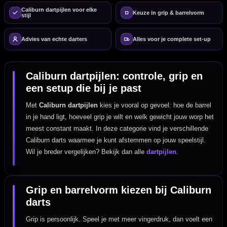
Caliburn dartpijlen voor elke
Keuze in grip & barrelvorm
stijl
Advies van echte darters
Alles voor je complete set-up
Caliburn dartpijlen: controle, grip en
een setup die bij je past
Met
Caliburn dartpijlen
kies je vooral op gevoel: hoe de barrel
in je hand ligt, hoeveel grip je wilt en welk gewicht jouw worp het
meest constant maakt. In deze categorie vind je verschillende
Caliburn darts waarmee je kunt afstemmen op jouw speelstijl.
Wil je breder vergelijken? Bekijk dan alle
dartpijlen
.
Grip en barrelvorm kiezen bij Caliburn
darts
Grip is persoonlijk. Speel je met meer vingerdruk, dan voelt een