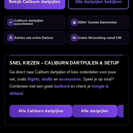
Bekijk Caliburn dartpijlen
Alle dartpijlen bekijken
Caliburn dartpijlen
350m² fysieke Dartwinkel
assortiment
Advies van echte Darters
Gratis Verzending vanaf €40
SNEL KIEZEN – CALIBURN DARTPIJLEN & SETUP
Ga direct naar Caliburn dartpijlen of kies onderdelen voor jouw
set, zoals
flights
,
shafts
en
accessoires
. Speel je op sisal?
Combineer met een goed
dartbord
en check je
hoogte &
afstand
.
Alle Caliburn dartpijlen
Alle dartpijlen
Fli