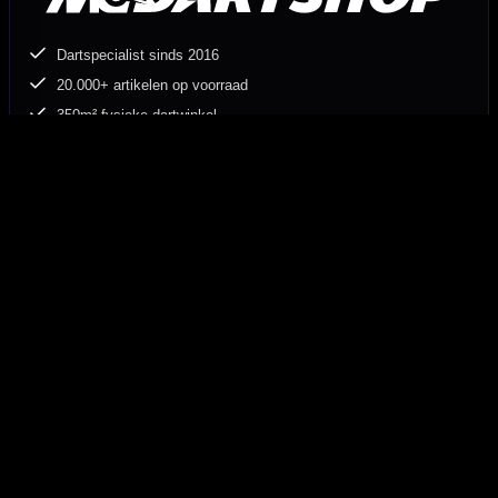
Dartspecialist sinds 2016
20.000+ artikelen op voorraad
350m² fysieke dartwinkel
Deskundig advies van echte darters
Gratis verzending vanaf €40
Hulp Nodig? Wij helpen graag!
Tel: 085-8769938
Klantenservice@mcdartshop.nl
Mcdartshop.nl Graaf Hendrikstraat 5A1, 4651TB Steenbergen,
Nederland.
Verwerking & verzending
Op voorraad: direct verwerkt en verzonden. Nabestelling:
afhankelijk van leverancier.