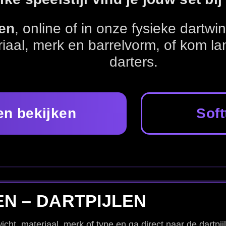
Softtip darts bekijken
PIJLEN
of type en ga direct naar de dartpijlen die passen bij jouw worp. Speel je op een
soires
Dart flights
Dart shafts
Dartborden
Dart 
TOON FILTERS