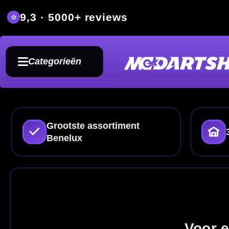
9,3 · 5000+ reviews
Grat
Categorieën
Grootste assortiment
350m² fysieke dartwi
Benelux
Dartp
Voor elke speelstij
Wil je
dartpijlen kopen
, online of 
gewicht, grip, materiaal, merk en