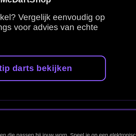
 elektronisch
wallet
Dartpijlen op materiaal