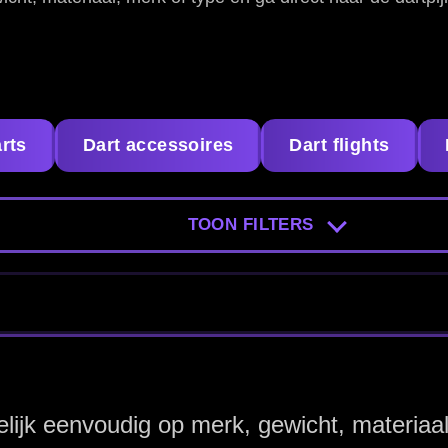
op merk, gewicht, materiaal, grip en barrelvorm. Zo kun je ger
 -
McCoy Extra Black
McCoy Extra
90% - Dartpijlen
90% - Dartpi
€ 49.95
€ 34.95