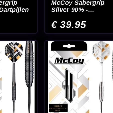
inik
 21.5-
am -
28
29