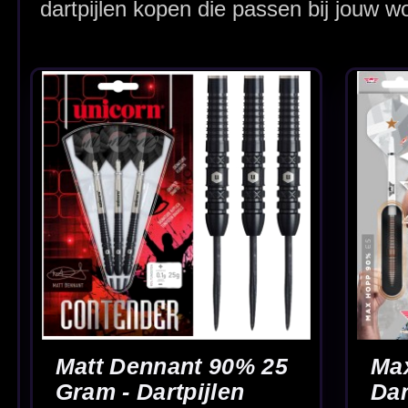
McCoy Marksman
McCoy Marksman
Black 90% -
Gold 90% - Dartpi
Dartpijlen
€ 49.95
€ 49.95