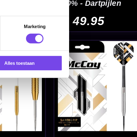
r Silver
jlen
Marketing
Alles toestaan
t Silver
jlen