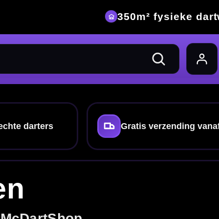
eke dartwinkel
nding vanaf €40