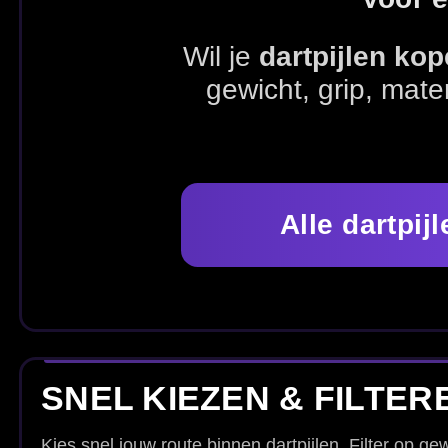
Alle dartpijlen bekijken
SNEL KIEZEN & FILTEREN – DART
Kies snel jouw route binnen dartpijlen. Filter op gewicht, materiaal, merk 
dartbord? Bekijk dan ook direct onze softtip darts.
POPULAIRE ROUTES
Dartpijlen op gewicht
Softtip darts
Dart acces