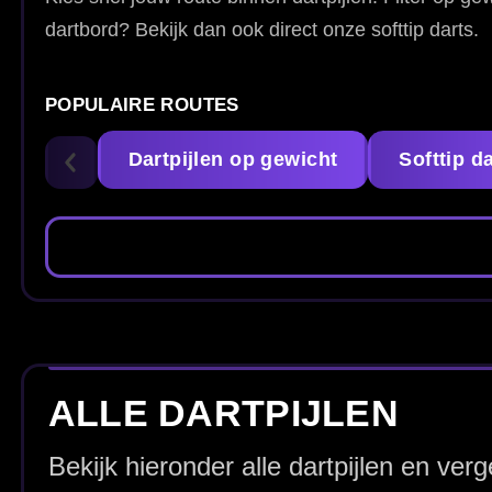
ALLE DARTPIJLEN
Bekijk hieronder alle dartpijlen en vergelijk eenvoudig 
dartpijlen kopen die passen bij jouw worp.
Matt Dennant 90% 25
Max Hopp 90% E5
Gram - Dartpijlen
Dartpijlen
€ 99.95
€ 84.95