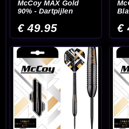
Michael Smith
Michael Smith
Achieve - Dartpijlen
Defiant 90% 22-23
25 Gram - Dartpijl
€ 94.95
€ 154.95
Begin
14
15
16
17
18
19
20