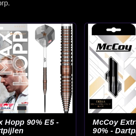
McCoy Marksman
McCoy MAX 
jlen
Silver 90% -
90% - Dartpi
Dartpijlen
€ 38.95
€ 49.95