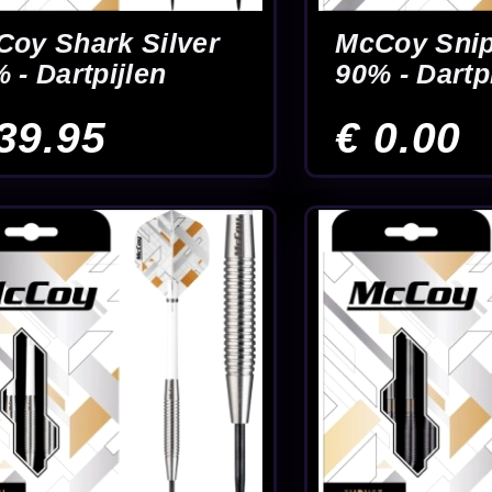
31
32
Einde
TPIJLEN
Snel doorklikken naar de juiste service.
naar schroefpunt
Custom made dartpijlen
s aanpassen naar
Handmade dartpijlen geproduceerd
unten zoals Swiss of Switch Points.
werkplaats. Gemaakt op aanvraag.