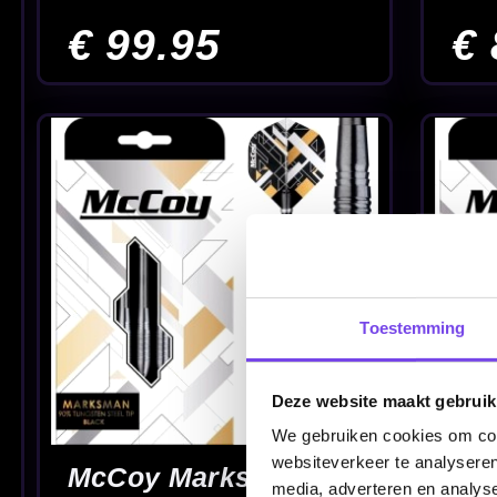
McCoy MAX Gold
McCoy Sabergrip
90% - Dartpijlen
Black 90% -
Dartpijlen
€ 49.95
€ 49.95
Toestemming
Deze website maakt gebruik
We gebruiken cookies om cont
websiteverkeer te analyseren
media, adverteren en analys