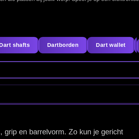
icht
 Silver
jlen