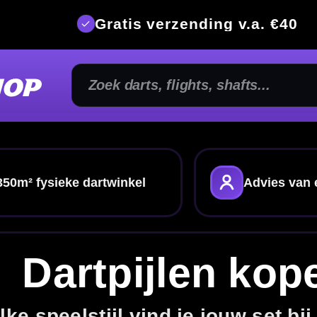
is verzending v.a. €40
350m² fysi
nkel
Advies van echte darters
Gratis verze
ijlen kopen
l vind je jouw set bij McDartShop
in onze fysieke dartwinkel? Vergelijk eenvoudig op
 barrelvorm, of kom langs voor advies van echte
darters.