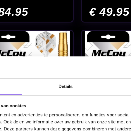
McCoy Sabergrip
McCoy Saber
Gold 90% - Dartpijlen
Silver 90% -
Dartpijlen
€ 49.95
€ 39.95
Details
 van cookies
ent en advertenties te personaliseren, om functies voor social
. Ook delen we informatie over uw gebruik van onze site met on
e. Deze partners kunnen deze gegevens combineren met andere i