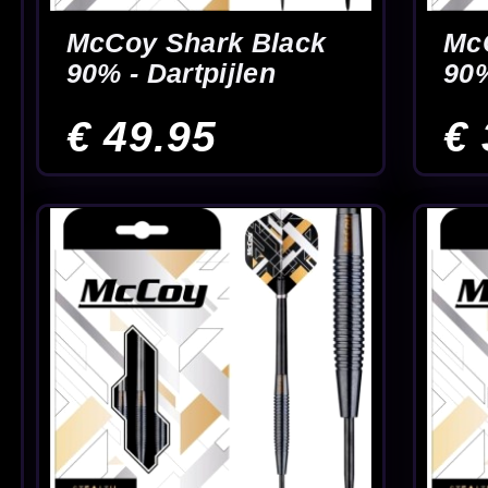
30
SERVICE & MAATWERK VOOR DAR
Reparatie, ombouw en custom darts uit eigen werkplaats. 
Afgebroken punt verwijderen
Ombouwen 
Punt afgebroken in je barrel? Wij verwijderen ’m
Laat je barrel
zodat je pijlen weer bruikbaar zijn.
schroefdraadp